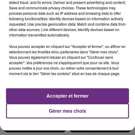
detect fraud, and fix errors; Deliver and present advertising and content;
Save and communicate privacy choices. These technologies may
process personal data such as IP address and browsing data to offer
following functionalities: Identify devices based on information actively
LA CENTRALE NUCLÉAIRE DE CHOOZ
requested; Use precise geolocation data; Match and combine data from
other data sources; Link different devices; Identify devices based on
TOUJOURS À L'ARRÊT
information transmitted automatically.
Cela fait déjà une semaine que la centrale
nucléaire ardennaise est à l'arrêt. Une situation
Vous pouvez accepter en cliquant sur "Accepter et fermer", ou affiner en
sélectionnant les finalités et/ou partenaires dans "Gérer mes choix".
justifiée par la sécheresse intense qui est toujours
TITRES DIFFUSÉS
Vous pouvez également refuser en cliquant sur "Continuer sans
présente.
accepter". Vos préférences ne s'appliqueront que pour ce site. Vous
pouvez mettre à jour vos choix, ou retirer votre consentement à tout
moment via le lien "Gérer les cookies" situé en bas de chaque page.
14h03
14h03
14h00
14h00
Accepter et fermer
Gérer mes choix