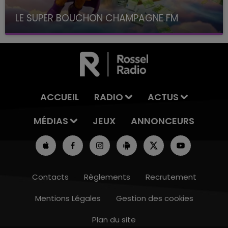
LE SUPER BOUCHON CHAMPAGNE FM
avec La Famille Champagne FM, à 8H10
ACCUEIL
RADIO
ACTUS
MÉDIAS
JEUX
ANNONCEURS
Contacts
Règlements
Recrutement
Mentions Légales
Gestion des cookies
Plan du site
19h00 - 19h15