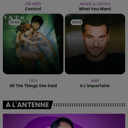
ZOE WEES
ANGELE & JUSTICE
Control
What You Want
13h56
13h56
13h53
13h53
TATU
AMIR
All The Things She Said
A L'imparfaite
A L'ANTENNE