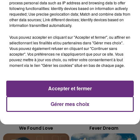
process personal data such as IP address and browsing data to offer
VENEZ FÊTER CE WEEK-END
following functionalities: Identify devices based on information actively
L'ANNIVERSAIRE DE WOINIC
requested; Use precise geolocation data; Match and combine data from
Ce samedi 8 août sera un grand jour :
other data sources; Link different devices; Identify devices based on
information transmitted automatically.
l'anniversaire du plus gros sanglier du monde.
Une fête est donc organisée et vous êtes tous
Vous pouvez accepter en cliquant sur "Accepter et fermer", ou affiner en
TITRES DIFFUSÉS
conviés !
sélectionnant les finalités et/ou partenaires dans "Gérer mes choix".
Vous pouvez également refuser en cliquant sur "Continuer sans
accepter". Vos préférences ne s'appliqueront que pour ce site. Vous
10h44
10h44
10h41
10h41
pouvez mettre à jour vos choix, ou retirer votre consentement à tout
moment via le lien "Gérer les cookies" situé en bas de chaque page.
Accepter et fermer
Gérer mes choix
RIHANNA FEAT. CALVIN HARRIS
ALEX WARREN
We Found Love
Fever Dream