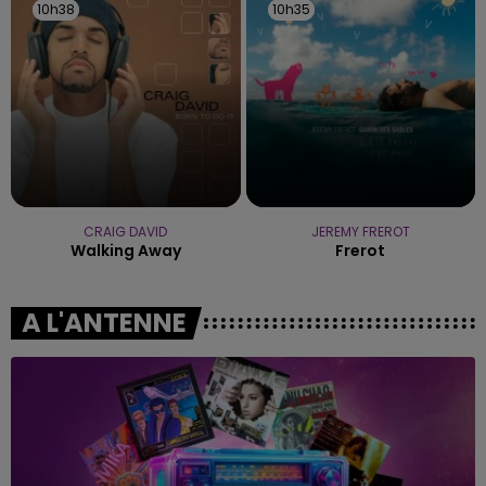
10h38
10h38
10h35
10h35
CRAIG DAVID
JEREMY FREROT
Walking Away
Frerot
A L'ANTENNE