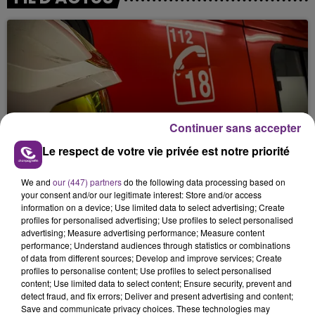
Continuer sans accepter
UN FEU DE REMORQUE BLOQUE LA
Le respect de votre vie privée est notre priorité
CIRCULATION DANS LES ARDENNES
Un feu de remorque s'est déclaré ce mercredi en
We and
our (447) partners
do the following data processing based on
your consent and/or our legitimate interest: Store and/or access
fin de matinée sur l'A34.
information on a device; Use limited data to select advertising; Create
profiles for personalised advertising; Use profiles to select personalised
advertising; Measure advertising performance; Measure content
performance; Understand audiences through statistics or combinations
of data from different sources; Develop and improve services; Create
profiles to personalise content; Use profiles to select personalised
content; Use limited data to select content; Ensure security, prevent and
detect fraud, and fix errors; Deliver and present advertising and content;
Save and communicate privacy choices. These technologies may