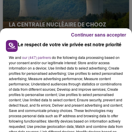
LA CENTRALE NUCLÉAIRE DE CHOOZ
TOUJOURS À L'ARRÊT
Continuer sans accepter
Cela fait déjà une semaine que la centrale
Le respect de votre vie privée est notre priorité
nucléaire ardennaise est à l'arrêt. Une situation
justifiée par la sécheresse intense qui est toujours
We and
our (447) partners
do the following data processing based on
présente.
your consent and/or our legitimate interest: Store and/or access
information on a device; Use limited data to select advertising; Create
profiles for personalised advertising; Use profiles to select personalised
advertising; Measure advertising performance; Measure content
performance; Understand audiences through statistics or combinations
of data from different sources; Develop and improve services; Create
profiles to personalise content; Use profiles to select personalised
LE MAGASIN JOUÉCLUB DE REIMS FERME
content; Use limited data to select content; Ensure security, prevent and
SES PORTES
detect fraud, and fix errors; Deliver and present advertising and content;
Save and communicate privacy choices. These technologies may
C'était l'une des institutions du centre-ville
process personal data such as IP address and browsing data to offer
rémois. Le magasin JouéClub est contraint de
following functionalities: Identify devices based on information actively
fermer ses portes.
requested; Use precise geolocation data; Match and combine data from
TITRES DIFFUSÉS
other data sources; Link different devices; Identify devices based on