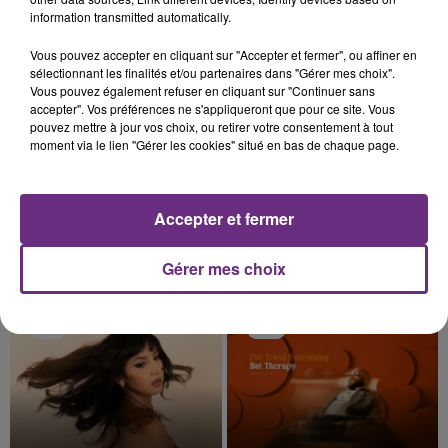
information transmitted automatically.
Vous pouvez accepter en cliquant sur "Accepter et fermer", ou affiner en
11h48
11h48
11h44
11h44
sélectionnant les finalités et/ou partenaires dans "Gérer mes choix".
Vous pouvez également refuser en cliquant sur "Continuer sans
accepter". Vos préférences ne s'appliqueront que pour ce site. Vous
pouvez mettre à jour vos choix, ou retirer votre consentement à tout
moment via le lien "Gérer les cookies" situé en bas de chaque page.
Accepter et fermer
MUSE
SOPHIE ELLIS BEXTOR
Gérer mes choix
Nightshift Superstar
Murder On The Dancefloor
11h41
11h41
11h38
11h38