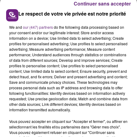
Continuer sans accepter
Le respect de votre vie privée est notre priorité
We and
our (447) partners
do the following data processing based on
your consent and/or our legitimate interest: Store and/or access
LE MAGASIN JOUÉCLUB DE REIMS FERME
information on a device; Use limited data to select advertising; Create
SES PORTES
profiles for personalised advertising; Use profiles to select personalised
advertising; Measure advertising performance; Measure content
C'était l'une des institutions du centre-ville
performance; Understand audiences through statistics or combinations
rémois. Le magasin JouéClub est contraint de
of data from different sources; Develop and improve services; Create
profiles to personalise content; Use profiles to select personalised
fermer ses portes.
TITRES DIFFUSÉS
content; Use limited data to select content; Ensure security, prevent and
detect fraud, and fix errors; Deliver and present advertising and content;
Save and communicate privacy choices. These technologies may
process personal data such as IP address and browsing data to offer
23h48
23h48
23h45
23h45
following functionalities: Identify devices based on information actively
requested; Use precise geolocation data; Match and combine data from
other data sources; Link different devices; Identify devices based on
information transmitted automatically.
Vous pouvez accepter en cliquant sur "Accepter et fermer", ou affiner en
sélectionnant les finalités et/ou partenaires dans "Gérer mes choix".
Vous pouvez également refuser en cliquant sur "Continuer sans