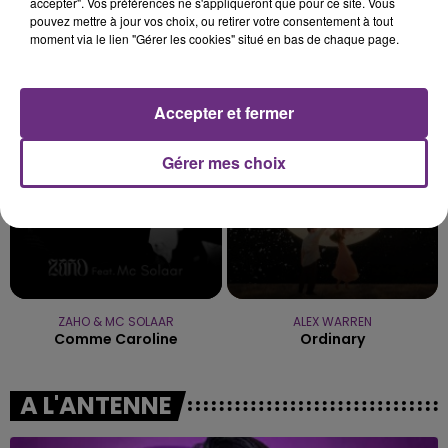
accepter". Vos préférences ne s'appliqueront que pour ce site. Vous
pouvez mettre à jour vos choix, ou retirer votre consentement à tout
moment via le lien "Gérer les cookies" situé en bas de chaque page.
JUNGELI & EMMA
F.U.N.
Juste Un Peu
We Are Young
Accepter et fermer
23h42
23h42
23h39
23h39
Gérer mes choix
ZAHO & MC SOLAAR
ALEX WARREN
Comme Caroline
Ordinary
A L'ANTENNE