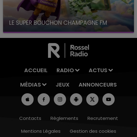
LE SUPER BOUCHON CHAMPAGNE FM
avec La Famille Champagne FM, à 8H10
ACCUEIL
RADIO
ACTUS
MÉDIAS
JEUX
ANNONCEURS
Contacts
Règlements
Recrutement
Mentions Légales
Gestion des cookies