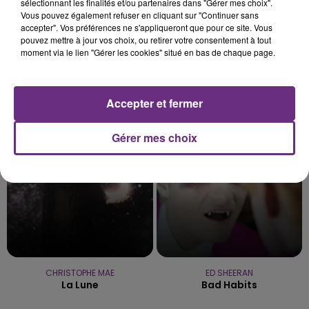
sélectionnant les finalités et/ou partenaires dans "Gérer mes choix".
Vous pouvez également refuser en cliquant sur "Continuer sans
accepter". Vos préférences ne s'appliqueront que pour ce site. Vous
pouvez mettre à jour vos choix, ou retirer votre consentement à tout
moment via le lien "Gérer les cookies" situé en bas de chaque page.
TRYO
BRUNO MARS
La Traversee
Grenade
Accepter et fermer
23h21
23h21
23h18
23h18
Gérer mes choix
CHRISTOPHE MAE
ED SHEERAN
La Lune
Bad Habits