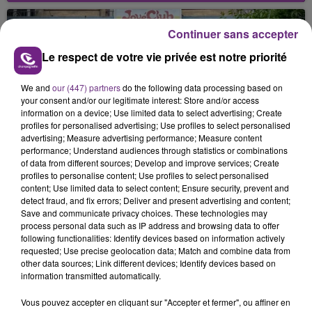
nucléaire ardennaise est à l'arrêt. Une situation
justifiée par la sécheresse intense qui est toujours
Continuer sans accepter
présente.
Le respect de votre vie privée est notre priorité
We and
our (447) partners
do the following data processing based on
your consent and/or our legitimate interest: Store and/or access
information on a device; Use limited data to select advertising; Create
profiles for personalised advertising; Use profiles to select personalised
LE MAGASIN JOUÉCLUB DE REIMS FERME
advertising; Measure advertising performance; Measure content
SES PORTES
performance; Understand audiences through statistics or combinations
of data from different sources; Develop and improve services; Create
C'était l'une des institutions du centre-ville
profiles to personalise content; Use profiles to select personalised
rémois. Le magasin JouéClub est contraint de
content; Use limited data to select content; Ensure security, prevent and
detect fraud, and fix errors; Deliver and present advertising and content;
fermer ses portes.
TITRES DIFFUSÉS
Save and communicate privacy choices. These technologies may
process personal data such as IP address and browsing data to offer
following functionalities: Identify devices based on information actively
requested; Use precise geolocation data; Match and combine data from
23h29
23h29
23h25
23h25
other data sources; Link different devices; Identify devices based on
information transmitted automatically.
Vous pouvez accepter en cliquant sur "Accepter et fermer", ou affiner en