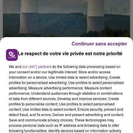
LA CENTRALE NUCLÉAIRE DE CHOOZ
Continuer sans accepter
TOUJOURS À L'ARRÊT
Le respect de votre vie privée est notre priorité
Cela fait déjà une semaine que la centrale
nucléaire ardennaise est à l'arrêt. Une situation
We and
our (447) partners
do the following data processing based on
justifiée par la sécheresse intense qui est toujours
your consent and/or our legitimate interest: Store and/or access
présente.
information on a device; Use limited data to select advertising; Create
profiles for personalised advertising; Use profiles to select personalised
advertising; Measure advertising performance; Measure content
performance; Understand audiences through statistics or combinations
of data from different sources; Develop and improve services; Create
profiles to personalise content; Use profiles to select personalised
content; Use limited data to select content; Ensure security, prevent and
detect fraud, and fix errors; Deliver and present advertising and content;
LE MAGASIN JOUÉCLUB DE REIMS FERME
Save and communicate privacy choices. These technologies may
SES PORTES
process personal data such as IP address and browsing data to offer
C'était l'une des institutions du centre-ville
following functionalities: Identify devices based on information actively