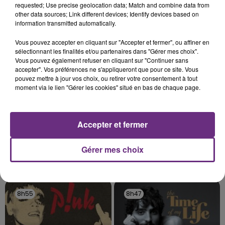
requested; Use precise geolocation data; Match and combine data from
rémois. Le magasin JouéClub est contraint de
other data sources; Link different devices; Identify devices based on
fermer ses portes.
information transmitted automatically.
TITRES DIFFUSÉS
Vous pouvez accepter en cliquant sur "Accepter et fermer", ou affiner en
sélectionnant les finalités et/ou partenaires dans "Gérer mes choix".
9h01
9h01
8h58
8h58
Vous pouvez également refuser en cliquant sur "Continuer sans
accepter". Vos préférences ne s'appliqueront que pour ce site. Vous
pouvez mettre à jour vos choix, ou retirer votre consentement à tout
moment via le lien "Gérer les cookies" situé en bas de chaque page.
Accepter et fermer
Gérer mes choix
SHAKIRA FEAT. BURNA BOY
PIERRE DE MAERE
Dai Dai
Je Pense A Vous
8h55
8h55
8h47
8h47