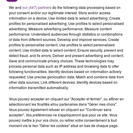
L'ANNIVERSAIRE DE WOINIC
We and
our (447) partners
do the following data processing based on
Ce samedi 8 août sera un grand jour :
your consent and/or our legitimate interest: Store and/or access
information on a device; Use limited data to select advertising; Create
l'anniversaire du plus gros sanglier du monde.
profiles for personalised advertising; Use profiles to select personalised
Une fête est donc organisée et vous êtes tous
advertising; Measure advertising performance; Measure content
TITRES DIFFUSÉS
conviés !
performance; Understand audiences through statistics or combinations
of data from different sources; Develop and improve services; Create
profiles to personalise content; Use profiles to select personalised
13h55
13h55
13h48
13h48
content; Use limited data to select content; Ensure security, prevent and
detect fraud, and fix errors; Deliver and present advertising and content;
Save and communicate privacy choices. These technologies may
process personal data such as IP address and browsing data to offer
following functionalities: Identify devices based on information actively
requested; Use precise geolocation data; Match and combine data from
other data sources; Link different devices; Identify devices based on
information transmitted automatically.
Vous pouvez accepter en cliquant sur "Accepter et fermer", ou affiner en
sélectionnant les finalités et/ou partenaires dans "Gérer mes choix".
Vous pouvez également refuser en cliquant sur "Continuer sans
TEDDY SWIMS
FLO RIDA
accepter". Vos préférences ne s'appliqueront que pour ce site. Vous
Bad Dreams
Whistle
pouvez mettre à jour vos choix, ou retirer votre consentement à tout
moment via le lien "Gérer les cookies" situé en bas de chaque page.
13h44
13h44
13h40
13h40