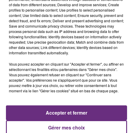
Cela fait déjà une semaine que la centrale
of data from different sources; Develop and improve services; Create
nucléaire ardennaise est à l'arrêt. Une situation
profiles to personalise content; Use profiles to select personalised
justifiée par la sécheresse intense qui est toujours
content; Use limited data to select content; Ensure security, prevent and
detect fraud, and fix errors; Deliver and present advertising and content;
présente.
Save and communicate privacy choices. These technologies may
process personal data such as IP address and browsing data to offer
following functionalities: Identify devices based on information actively
requested; Use precise geolocation data; Match and combine data from
other data sources; Link different devices; Identify devices based on
information transmitted automatically.
LE MAGASIN JOUÉCLUB DE REIMS FERME
Vous pouvez accepter en cliquant sur "Accepter et fermer", ou affiner en
SES PORTES
sélectionnant les finalités et/ou partenaires dans "Gérer mes choix".
Vous pouvez également refuser en cliquant sur "Continuer sans
C'était l'une des institutions du centre-ville
accepter". Vos préférences ne s'appliqueront que pour ce site. Vous
rémois. Le magasin JouéClub est contraint de
pouvez mettre à jour vos choix, ou retirer votre consentement à tout
fermer ses portes.
moment via le lien "Gérer les cookies" situé en bas de chaque page.
TITRES DIFFUSÉS
Accepter et fermer
3h40
3h40
3h37
3h37
Gérer mes choix