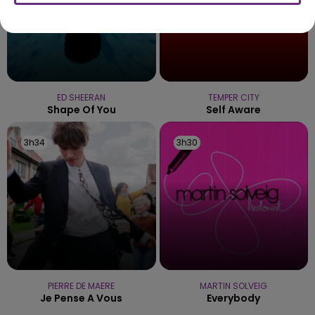
ED SHEERAN
TEMPER CITY
Shape Of You
Self Aware
3h34
3h34
3h30
3h30
PIERRE DE MAERE
MARTIN SOLVEIG
Je Pense A Vous
Everybody