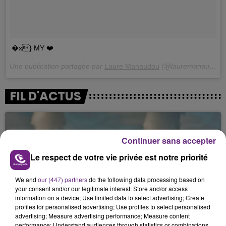
�x} MY ❤️
Une publication partagée par
Laure Manaudou
(@lauremanaudouoff) le
FIL D'ACTUS
Continuer sans accepter
Le respect de votre vie privée est notre priorité
We and
our (447) partners
do the following data processing based on
your consent and/or our legitimate interest: Store and/or access
information on a device; Use limited data to select advertising; Create
LA CENTRALE NUCLÉAIRE DE CHOOZ
profiles for personalised advertising; Use profiles to select personalised
TOUJOURS À L'ARRÊT
advertising; Measure advertising performance; Measure content
performance; Understand audiences through statistics or combinations