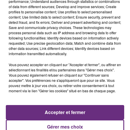
performance; Understand audiences through statistics or combinations
of data from different sources; Develop and improve services; Create
profiles to personalise content; Use profiles to select personalised
content; Use limited data to select content; Ensure security, prevent and
detect fraud, and fix errors; Deliver and present advertising and content;
Save and communicate privacy choices. These technologies may
process personal data such as IP address and browsing data to offer
following functionalities: Identify devices based on information actively
requested; Use precise geolocation data; Match and combine data from
MYLES SMITH & NIALL HORAN
FRERO DELAVEGA
other data sources; Link different devices; Identify devices based on
Drive Safe
Sweet Darling
information transmitted automatically.
6h08
6h08
6h04
6h04
Vous pouvez accepter en cliquant sur "Accepter et fermer", ou affiner en
sélectionnant les finalités et/ou partenaires dans "Gérer mes choix".
Vous pouvez également refuser en cliquant sur "Continuer sans
accepter". Vos préférences ne s'appliqueront que pour ce site. Vous
pouvez mettre à jour vos choix, ou retirer votre consentement à tout
moment via le lien "Gérer les cookies" situé en bas de chaque page.
Accepter et fermer
OFENBACH & STARSAILOR
ELLIE GOULDING
Gérer mes choix
Four To The Floor
Lights