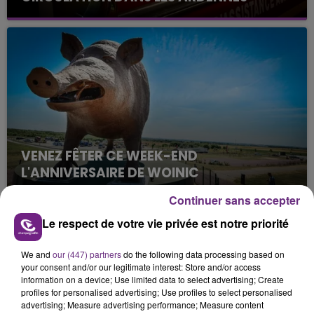
Un feu de remorque s'est déclaré ce mercredi en
fin de matinée sur l'A34.
VENEZ FÊTER CE WEEK-END
L'ANNIVERSAIRE DE WOINIC
Ce samedi 8 août sera un grand jour :
Continuer sans accepter
l'anniversaire du plus gros sanglier du monde.
Le respect de votre vie privée est notre priorité
Une fête est donc organisée et vous êtes tous
TITRES DIFFUSÉS
conviés !
We and
our (447) partners
do the following data processing based on
your consent and/or our legitimate interest: Store and/or access
6h16
6h16
6h11
6h11
information on a device; Use limited data to select advertising; Create
profiles for personalised advertising; Use profiles to select personalised
advertising; Measure advertising performance; Measure content