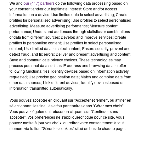
We and
our (447) partners
do the following data processing based on
C'était l'une des institutions du centre-ville
your consent and/or our legitimate interest: Store and/or access
rémois. Le magasin JouéClub est contraint de
information on a device; Use limited data to select advertising; Create
fermer ses portes.
profiles for personalised advertising; Use profiles to select personalised
TITRES DIFFUSÉS
advertising; Measure advertising performance; Measure content
performance; Understand audiences through statistics or combinations
of data from different sources; Develop and improve services; Create
profiles to personalise content; Use profiles to select personalised
0h26
0h26
0h23
0h23
content; Use limited data to select content; Ensure security, prevent and
detect fraud, and fix errors; Deliver and present advertising and content;
Save and communicate privacy choices. These technologies may
process personal data such as IP address and browsing data to offer
following functionalities: Identify devices based on information actively
requested; Use precise geolocation data; Match and combine data from
other data sources; Link different devices; Identify devices based on
information transmitted automatically.
Vous pouvez accepter en cliquant sur "Accepter et fermer", ou affiner en
sélectionnant les finalités et/ou partenaires dans "Gérer mes choix".
LEWIS CAPALDI
Lady Gaga
Vous pouvez également refuser en cliquant sur "Continuer sans
Wish You The Best
Poker Face
accepter". Vos préférences ne s'appliqueront que pour ce site. Vous
pouvez mettre à jour vos choix, ou retirer votre consentement à tout
0h20
0h20
0h15
0h15
moment via le lien "Gérer les cookies" situé en bas de chaque page.