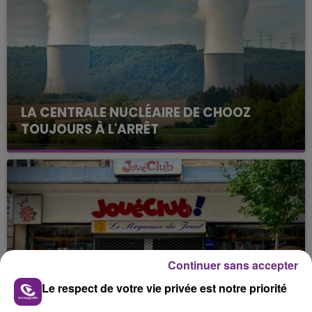
LA CENTRALE NUCLÉAIRE DE CHOOZ
TOUJOURS À L'ARRÊT
Cela fait déjà une semaine que la centrale
nucléaire ardennaise est à l'arrêt. Une situation
justifiée par la sécheresse intense qui est toujours
présente.
Continuer sans accepter
LE MAGASIN JOUÉCLUB DE REIMS FERME
Le respect de votre vie privée est notre priorité
SES PORTES