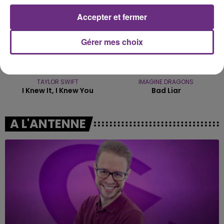
Accepter et fermer
Gérer mes choix
TAYLOR SWIFT
IMAGINE DRAGONS
I Knew It, I Knew You
Bad Liar
A L'ANTENNE