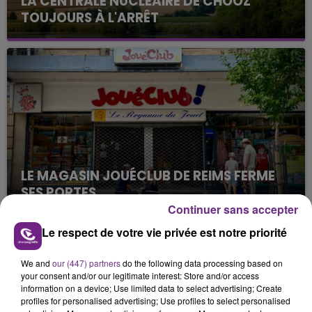
LA CENTRALE NUCLÉAIRE DE CHOOZ
TOUJOURS À L'ARRÊT
Cela fait déjà une semaine que la centrale
nucléaire ardennaise est à l'arrêt. Une situation
justifiée par la sécheresse intense qui est toujours
présente.
LE MAGASIN JOUÉCLUB DE REIMS FERME
SES PORTES
Continuer sans accepter
C'était l'une des institutions du centre-ville
rémois. Le magasin JouéClub est contraint de
Le respect de votre vie privée est notre priorité
fermer ses portes.
TITRES DIFFUSÉS
We and
our (447) partners
do the following data processing based on
your consent and/or our legitimate interest: Store and/or access
information on a device; Use limited data to select advertising; Create
4h03
4h03
4h00
4h00
profiles for personalised advertising; Use profiles to select personalised