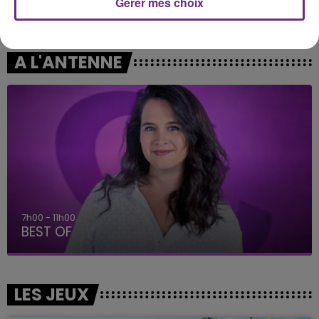
Gérer mes choix
AMIR
THE FAIM
A L'imparfaite
Humans
A L'ANTENNE
7h00 - 11h00
BEST OF
LES JEUX