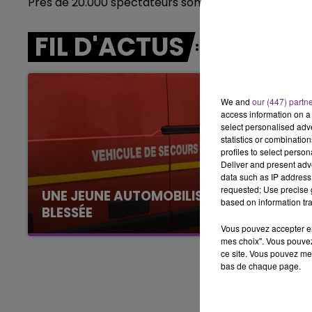
Près de 20.000 spectateurs sont attendus.
6h00 - 10h00
LA FAMILLE
FIL D'ACTUS
We and
our (447) partn
access information on a 
select personalised ad
statistics or combinatio
profiles to select person
Deliver and present adv
data such as IP address 
requested; Use precise g
UNE JEUNE AUTOMOBILISTE GRIÈVEMENT
based on information tra
BLESSÉE
Vous pouvez accepter en 
Une automobiliste s'est retrouvée piégée dans
mes choix". Vous pouvez
son véhicule après une collision avec un poids
ce site. Vous pouvez met
lourd. Très grièvement blessée, la jeune femme
bas de chaque page.
de 20 ans a été...