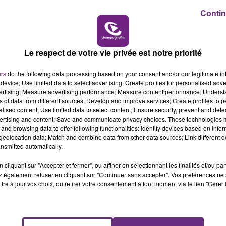
10h00 - 14h00
Contin
LE TICKET DE CAISSE
Le respect de votre vie privée est notre priorité
ers
do the following data processing based on your consent and/or our legitimate int
device; Use limited data to select advertising; Create profiles for personalised adver
vertising; Measure advertising performance; Measure content performance; Unders
ns of data from different sources; Develop and improve services; Create profiles to 
alised content; Use limited data to select content; Ensure security, prevent and detect
ertising and content; Save and communicate privacy choices. These technologies
and browsing data to offer following functionalities: Identify devices based on infor
eolocation data; Match and combine data from other data sources; Link different de
SI TOUT LE MONDE FAIT ÇA, MOI L'ANNÉE
nsmitted automatically.
PROCHAINE JE VENDANGE EN...
cliquant sur "Accepter et fermer", ou affiner en sélectionnant les finalités et/ou pa
La vendange en Champagne a débuté ce jeudi
 également refuser en cliquant sur "Continuer sans accepter". Vos préférences ne 
6 août dans la commune de Montgueux (Aube).
tre à jour vos choix, ou retirer votre consentement à tout moment via le lien "Gérer 
Du jamais vu !