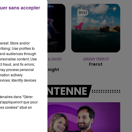
14h00 - 15h00
uer sans accepter
LA RADIO POP
9h40
9h40
9h32
9h32
erest: Store and/or
tising; Use profiles to
tand audiences through
personalise content; Use
JENNIFER LOPEZ & DAVID
JEREMY FREROT
Frerot
 fraud, and fix errors;
GUETTA
Save Me Tonight
 may process personal
mation actively
vices; Identify devices
A L'ANTENNE
rtenaires dans "Gérer
s'appliqueront que pour
les cookies" situé en