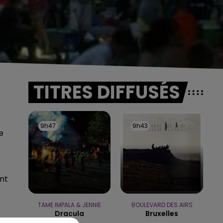
TITRES DIFFUSÉS
9h47
9h47
9h43
9h43
e
nt
TAME IMPALA & JENNIE
BOULEVARD DES AIRS
Dracula
Bruxelles