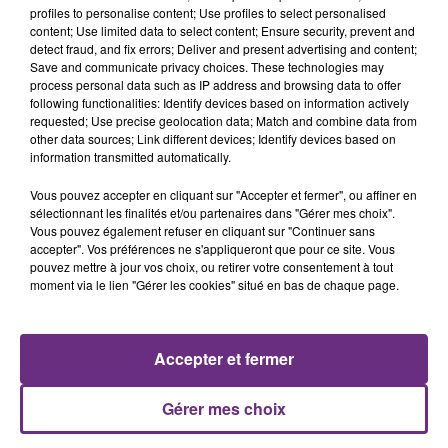
profiles to personalise content; Use profiles to select personalised
content; Use limited data to select content; Ensure security, prevent and
detect fraud, and fix errors; Deliver and present advertising and content;
Save and communicate privacy choices. These technologies may
INDOCHINE
ARIANA GRANDE
process personal data such as IP address and browsing data to offer
Nos Celebrations
Hate That I Made You Love
following functionalities: Identify devices based on information actively
Me
requested; Use precise geolocation data; Match and combine data from
other data sources; Link different devices; Identify devices based on
information transmitted automatically.
22h40
22h40
22h37
22h37
Vous pouvez accepter en cliquant sur "Accepter et fermer", ou affiner en
sélectionnant les finalités et/ou partenaires dans "Gérer mes choix".
Vous pouvez également refuser en cliquant sur "Continuer sans
accepter". Vos préférences ne s'appliqueront que pour ce site. Vous
pouvez mettre à jour vos choix, ou retirer votre consentement à tout
moment via le lien "Gérer les cookies" situé en bas de chaque page.
Accepter et fermer
CRAIG DAVID
ORIA
7 Days
Soiree Mondaine
Gérer mes choix