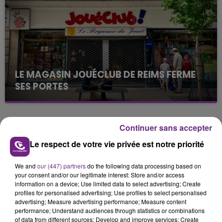
présente.
LE MAGASIN JOUÉCLUB DE REIMS FERME
SES PORTES
C'était l'une des institutions du centre-ville
rémois. Le magasin JouéClub est contraint de
fermer ses portes.
Continuer sans accepter
TITRES DIFFUSÉS
Le respect de votre vie privée est notre priorité
22h47
22h47
22h44
22h44
We and
our (447) partners
do the following data processing based on
your consent and/or our legitimate interest: Store and/or access
information on a device; Use limited data to select advertising; Create
profiles for personalised advertising; Use profiles to select personalised
advertising; Measure advertising performance; Measure content
performance; Understand audiences through statistics or combinations
of data from different sources; Develop and improve services; Create