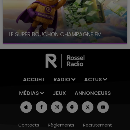
LE SUPER BOUCHON CHAMPAGNE FM
avec La Famille Champagne FM, à 8H10
ACCUEIL
RADIO
ACTUS
MÉDIAS
JEUX
ANNONCEURS
Contacts
Règlements
Recrutement