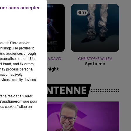
10h00 - 14h00
uer sans accepter
LE TICKET DE CAISSE
4h35
4h35
4h33
4h33
erest: Store and/or
tising; Use profiles to
tand audiences through
personalise content; Use
JENNIFER LOPEZ & DAVID
CHRISTOPHE WILLEM
Systaime
 fraud, and fix errors;
GUETTA
Save Me Tonight
 may process personal
mation actively
vices; Identify devices
A L'ANTENNE
rtenaires dans "Gérer
s'appliqueront que pour
les cookies" situé en