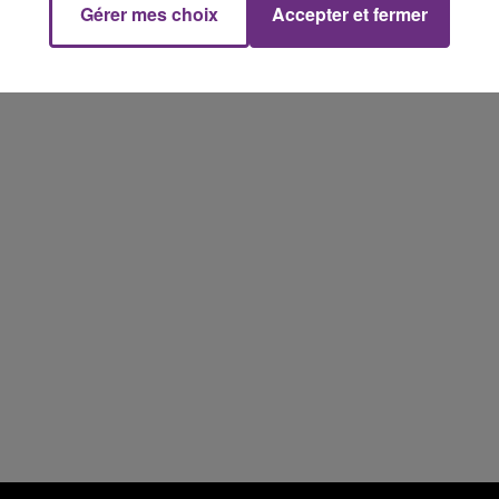
Gérer mes choix
Accepter et fermer
10h00 - 14h00
LE TICKET DE CAISSE