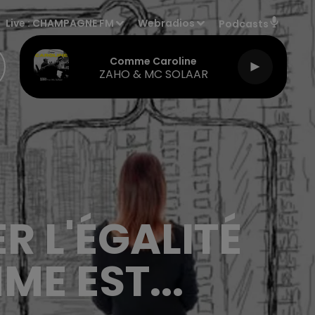
Live :
CHAMPAGNE FM
Webradios
Podcasts
Comme Caroline
ZAHO & MC SOLAAR
R L'ÉGALITÉ
E EST...