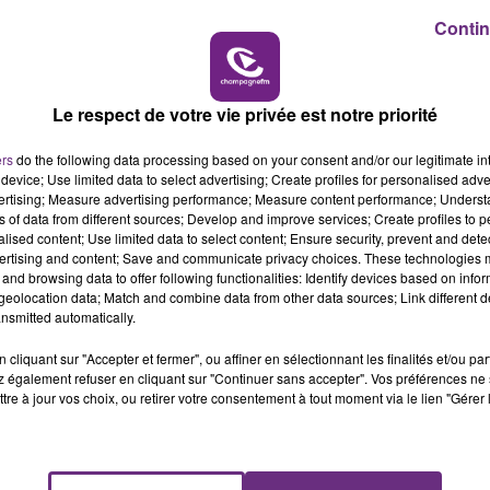
6h00 - 10h00
Contin
LA FAMILLE
Le respect de votre vie privée est notre priorité
ers
do the following data processing based on your consent and/or our legitimate int
device; Use limited data to select advertising; Create profiles for personalised adver
vertising; Measure advertising performance; Measure content performance; Unders
ns of data from different sources; Develop and improve services; Create profiles to 
L'INSPECTION DU TRAVAIL RAPPELLE À
alised content; Use limited data to select content; Ensure security, prevent and detect
L'ORDRE SUR LES CONDITIONS DE...
ertising and content; Save and communicate privacy choices. These technologies
and browsing data to offer following functionalities: Identify devices based on infor
Alors que les dates de début des vendange
eolocation data; Match and combine data from other data sources; Link different de
2026 s'est avéré être plus précoce que prévu,
nsmitted automatically.
l'inspection du Travail en profite pour rappeler
cliquant sur "Accepter et fermer", ou affiner en sélectionnant les finalités et/ou pa
les conditions de...
 également refuser en cliquant sur "Continuer sans accepter". Vos préférences ne 
tre à jour vos choix, ou retirer votre consentement à tout moment via le lien "Gérer 