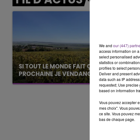
LE BEST OF DE LA FAMILLE
CHAMPAGNE FM
We and
our (447) partn
access information on a 
select personalised ad
statistics or combinatio
SI TOUT LE MONDE FAIT ÇA, MOI L'ANNÉE
profiles to select person
PROCHAINE JE VENDANGE EN...
Deliver and present adv
data such as IP address 
La vendange en Champagne a débuté ce jeudi
requested; Use precise g
6 août dans la commune de Montgueux (Aube).
based on information tra
Du jamais vu !
Vous pouvez accepter en 
mes choix". Vous pouvez
ce site. Vous pouvez met
bas de chaque page.