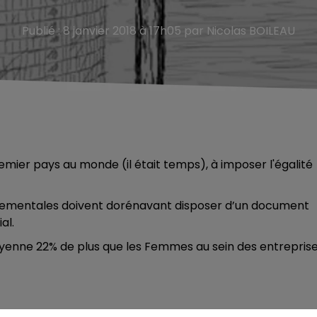
Publié : 8 janvier 2018 à 17h05 par Nicolas BOILEAU
premier pays au monde (il était temps), à imposer l'égalité
rnementales doivent dorénavant disposer d’un document
al.
enne 22% de plus que les Femmes au sein des entreprise