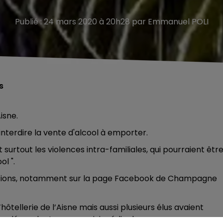
Publié : 24 mars 2020 à 20h28 par Emmanuel POLI
s
isne.
nterdire la vente d'alcool à emporter.
surtout les violences intra-familiales, qui pourraient êtr
l ".
actions, notamment sur la page Facebook de Champagne
’hôtellerie de l’Aisne mais aussi plusieurs élus avaient
s dépendantes, sans suivi médical.