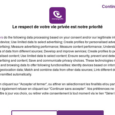
10h00 - 14h00
Contin
le préfet a décidé de faire marche arrière.
LE TICKET DE CAISSE
tion plus large des mesures envisageables dans ce domaine
Le respect de votre vie privée est notre priorité
ers
do the following data processing based on your consent and/or our legitimate int
device; Use limited data to select advertising; Create profiles for personalised adver
vertising; Measure advertising performance; Measure content performance; Unders
ns of data from different sources; Develop and improve services; Create profiles to 
alised content; Use limited data to select content; Ensure security, prevent and detect
ertising and content; Save and communicate privacy choices. These technologies
and browsing data to offer following functionalities: Identify devices based on infor
eolocation data; Match and combine data from other data sources; Link different de
nsmitted automatically.
cliquant sur "Accepter et fermer", ou affiner en sélectionnant les finalités et/ou pa
L'INSPECTION DU TRAVAIL RAPPELLE À
 également refuser en cliquant sur "Continuer sans accepter". Vos préférences ne 
L'ORDRE SUR LES CONDITIONS DE...
tre à jour vos choix, ou retirer votre consentement à tout moment via le lien "Gérer 
Alors que les dates de début des vendange
2026 s'est avéré être plus précoce que prévu,
l'inspection du Travail en profite pour rappeler