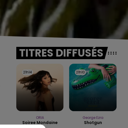
TITRES DIFFUSÉS
21h14
21h14
21h10
21h10
e
ORIA
George Ezra
Soiree Mondaine
Shotgun