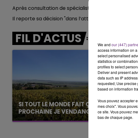
6h00 - 10h00
Après consultation de spécialistes en addictologie, 
LA FAMILLE
Il reporte sa décision "dans l’attente d’une évalua
FIL D'ACTUS
We and
our (447) partn
access information on a 
select personalised ad
statistics or combinatio
profiles to select person
Deliver and present adv
data such as IP address 
requested; Use precise g
based on information tra
Vous pouvez accepter en 
SI TOUT LE MONDE FAIT ÇA, MOI L'ANNÉE
mes choix". Vous pouvez
PROCHAINE JE VENDANGE EN...
ce site. Vous pouvez met
bas de chaque page.
La vendange en Champagne a débuté ce jeudi
6 août dans la commune de Montgueux (Aube).
Du jamais vu !