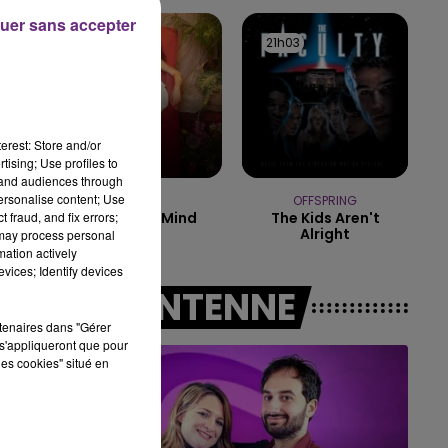
14h00 - 15h00
uer sans accepter
LA RADIO POP
21h07
21h07
21h03
21h03
".
erest: Store and/or
tising; Use profiles to
tand audiences through
personalise content; Use
NAÏKA
OFFSPRING
 fraud, and fix errors;
One Track Mind
The Kids Aren't
Alright
 may process personal
mation actively
vices; Identify devices
A L'ANTENNE
rtenaires dans "Gérer
s'appliqueront que pour
les cookies" situé en