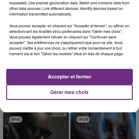
requested; Use precise geolocation data; Match and combine data from
fermer ses portes.
other data sources; Link different devices; Identify devices based on
TITRES DIFFUSÉS
information transmitted automatically.
Vous pouvez accepter en cliquant sur "Accepter et fermer", ou affiner en
13h49
13h49
13h46
13h46
sélectionnant les finalités et/ou partenaires dans "Gérer mes choix".
Vous pouvez également refuser en cliquant sur "Continuer sans
accepter". Vos préférences ne s'appliqueront que pour ce site. Vous
pouvez mettre à jour vos choix, ou retirer votre consentement à tout
moment via le lien "Gérer les cookies" situé en bas de chaque page.
Accepter et fermer
Gérer mes choix
HOSHI
ARIANA GRANDE
Ta Mariniere
Hate That I Made You Love
Me
13h42
13h42
13h39
13h39