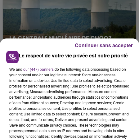
LA CENTRALE NUCLÉAIRE DE CHOOZ
TOUJOURS À L'ARRÊT
Continuer sans accepter
Cela fait déjà une semaine que la centrale
Le respect de votre vie privée est notre priorité
nucléaire ardennaise est à l'arrêt. Une situation
justifiée par la sécheresse intense qui est toujours
We and
our (447) partners
do the following data processing based on
your consent and/or our legitimate interest: Store and/or access
présente.
information on a device; Use limited data to select advertising; Create
profiles for personalised advertising; Use profiles to select personalised
advertising; Measure advertising performance; Measure content
performance; Understand audiences through statistics or combinations
of data from different sources; Develop and improve services; Create
profiles to personalise content; Use profiles to select personalised
content; Use limited data to select content; Ensure security, prevent and
LE MAGASIN JOUÉCLUB DE REIMS FERME
detect fraud, and fix errors; Deliver and present advertising and content;
SES PORTES
Save and communicate privacy choices. These technologies may
C'était l'une des institutions du centre-ville
process personal data such as IP address and browsing data to offer
following functionalities: Identify devices based on information actively
rémois. Le magasin JouéClub est contraint de