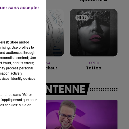
uer sans accepter
LE WEEK-
14h42
14h42
14h39
14h39
erest: Store and/or
tising; Use profiles to
tand audiences through
personalise content; Use
 fraud, and fix errors;
MANON LISA
LOREEN
Le Petit Pecheur
Tattoo
 may process personal
mation actively
vices; Identify devices
A L'ANTENNE
rtenaires dans "Gérer
s'appliqueront que pour
les cookies" situé en