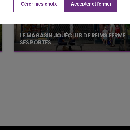
Gérer mes choix
Accepter et fermer
11h00 - 16h00
Le week-end Champagne FM
LE MAGASIN JOUÉCLUB DE REIMS FERME
SES PORTES
C'était l'une des institutions du centre-ville
rémois. Le magasin JouéClub est contraint de
fermer ses portes.