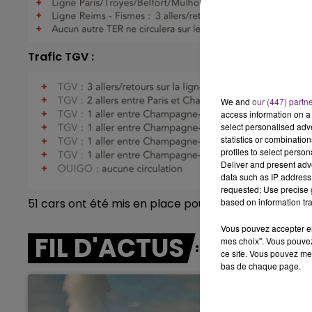
11h00 - 16h00
E WEEK-END CHAMPAGNE FM
LE W
Trafic TGV :
We and
our (447) partn
access information on a 
select personalised ad
statistics or combinatio
profiles to select person
Deliver and present adv
data such as IP address 
requested; Use precise g
51 cars ont été mis en place pour assurés les trajet
based on information tra
Vous pouvez accepter en 
FIL D'ACTUS
mes choix". Vous pouvez
ce site. Vous pouvez met
bas de chaque page.