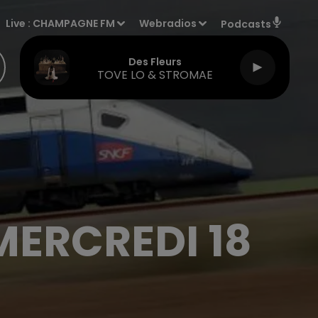
Live :
CHAMPAGNE FM
Webradios
Podcasts
Die On This Hill
SIENNA SPIRO
MERCREDI 18