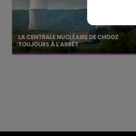
7h00 - 11h00
agne FM
BEST OF
LA CENTRALE NUCLÉAIRE DE CHOOZ
TOUJOURS À L'ARRÊT
Cela fait déjà une semaine que la centrale
nucléaire ardennaise est à l'arrêt. Une situation
justifiée par la sécheresse intense qui est
toujours présente.