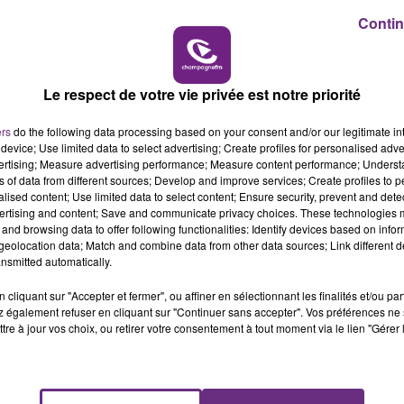
Contin
16h00 - 20h00
7h00 - 11h00
EEK-END CHAMPAGNE FM
BEST OF
Le respect de votre vie privée est notre priorité
ers
do the following data processing based on your consent and/or our legitimate int
device; Use limited data to select advertising; Create profiles for personalised adver
vertising; Measure advertising performance; Measure content performance; Unders
ns of data from different sources; Develop and improve services; Create profiles to 
alised content; Use limited data to select content; Ensure security, prevent and detect
ertising and content; Save and communicate privacy choices. These technologies
and browsing data to offer following functionalities: Identify devices based on infor
eolocation data; Match and combine data from other data sources; Link different de
s, essentiellement en matinée et en fin de journée.
nsmitted automatically.
cliquant sur "Accepter et fermer", ou affiner en sélectionnant les finalités et/ou pa
 également refuser en cliquant sur "Continuer sans accepter". Vos préférences ne 
tre à jour vos choix, ou retirer votre consentement à tout moment via le lien "Gérer 