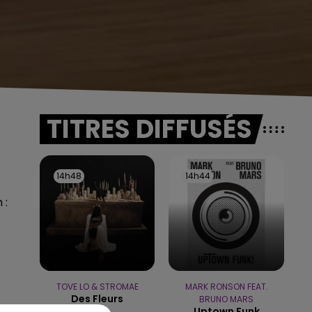
TITRES DIFFUSÉS
14h48
14h48
14h44
14h44
 :
TOVE LO & STROMAE
MARK RONSON FEAT.
Des Fleurs
BRUNO MARS
Uptown Funk