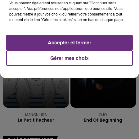
Vous pouvez également refuser en cliquant sur "Continuer sans
accepter". Vos préférences ne s'appliqueront que pour ce site. Vous
pouvez mettre à jour vos choix, ou retirer votre consentement à tout
moment via le lien "Gérer les cookies" situé en bas de chaque page.
ARIANA GRANDE
IYAZ
Hate That I Made You Love
Replay
Me
Accepter et fermer
6h40
6h40
6h38
6h38
Gérer mes choix
MANON LISA
DJO
Le Petit Pecheur
End Of Beginning