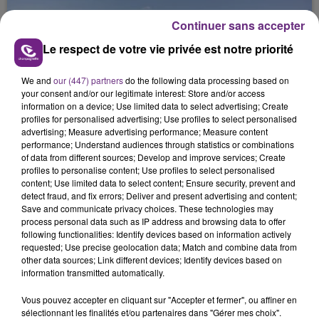
jamais vu !
Continuer sans accepter
Le respect de votre vie privée est notre priorité
We and
our (447) partners
do the following data processing based on
your consent and/or our legitimate interest: Store and/or access
information on a device; Use limited data to select advertising; Create
L'INSPECTION DU TRAVAIL RAPPELLE À
profiles for personalised advertising; Use profiles to select personalised
L'ORDRE SUR LES CONDITIONS DE...
advertising; Measure advertising performance; Measure content
Alors que les dates de début des vendange 2026
performance; Understand audiences through statistics or combinations
of data from different sources; Develop and improve services; Create
s'est avéré être plus précoce que prévu,
profiles to personalise content; Use profiles to select personalised
l'inspection du Travail en profite pour rappeler
content; Use limited data to select content; Ensure security, prevent and
TITRES DIFFUSÉS
les conditions de...
detect fraud, and fix errors; Deliver and present advertising and content;
Save and communicate privacy choices. These technologies may
process personal data such as IP address and browsing data to offer
6h46
6h46
6h43
6h43
following functionalities: Identify devices based on information actively
requested; Use precise geolocation data; Match and combine data from
other data sources; Link different devices; Identify devices based on
information transmitted automatically.
Vous pouvez accepter en cliquant sur "Accepter et fermer", ou affiner en
sélectionnant les finalités et/ou partenaires dans "Gérer mes choix".