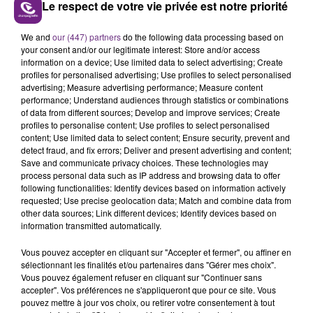
Le respect de votre vie privée est notre priorité
LE MAGASIN JOUÉCLUB DE REIMS FERME
We and
our (447) partners
do the following data processing based on
SES PORTES
your consent and/or our legitimate interest: Store and/or access
information on a device; Use limited data to select advertising; Create
C'était l'une des institutions du centre-ville
profiles for personalised advertising; Use profiles to select personalised
rémois. Le magasin JouéClub est contraint de
advertising; Measure advertising performance; Measure content
performance; Understand audiences through statistics or combinations
fermer ses portes.
TITRES DIFFUSÉS
of data from different sources; Develop and improve services; Create
profiles to personalise content; Use profiles to select personalised
content; Use limited data to select content; Ensure security, prevent and
detect fraud, and fix errors; Deliver and present advertising and content;
5h51
5h51
5h47
5h47
Save and communicate privacy choices. These technologies may
process personal data such as IP address and browsing data to offer
following functionalities: Identify devices based on information actively
requested; Use precise geolocation data; Match and combine data from
other data sources; Link different devices; Identify devices based on
information transmitted automatically.
Vous pouvez accepter en cliquant sur "Accepter et fermer", ou affiner en
sélectionnant les finalités et/ou partenaires dans "Gérer mes choix".
Vous pouvez également refuser en cliquant sur "Continuer sans
accepter". Vos préférences ne s'appliqueront que pour ce site. Vous
IMAGINE DRAGONS
TOVE LO & STROMAE
pouvez mettre à jour vos choix, ou retirer votre consentement à tout
Waves
Des Fleurs