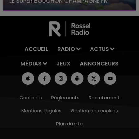
LE SUPER BOUCHON CHAMPAGNE FM
avec La Famille Champagne FM, à 8H10
ACCUEIL
RADIO
ACTUS
MÉDIAS
JEUX
ANNONCEURS
Contacts
Règlements
Recrutement
Mentions Légales
Gestion des cookies
Plan du site
7h00 - 12h00
LE WEEK-END CHAMPAGNE FM