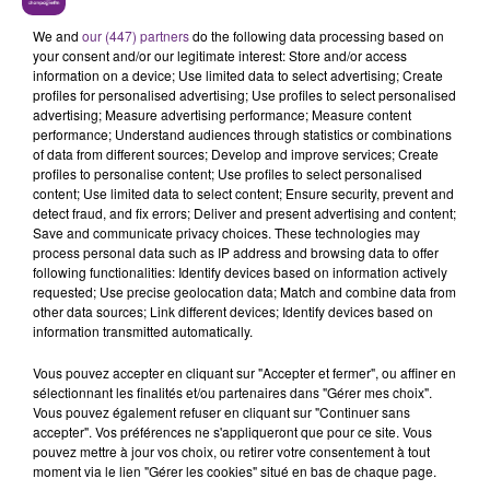
LE MAGASIN JOUÉCLUB DE REIMS FERME
SES PORTES
We and
our (447) partners
do the following data processing based on
your consent and/or our legitimate interest: Store and/or access
C'était l'une des institutions du centre-ville
information on a device; Use limited data to select advertising; Create
rémois. Le magasin JouéClub est contraint de
profiles for personalised advertising; Use profiles to select personalised
fermer ses portes.
advertising; Measure advertising performance; Measure content
TITRES DIFFUSÉS
performance; Understand audiences through statistics or combinations
of data from different sources; Develop and improve services; Create
profiles to personalise content; Use profiles to select personalised
content; Use limited data to select content; Ensure security, prevent and
11h48
11h48
11h44
11h44
detect fraud, and fix errors; Deliver and present advertising and content;
Save and communicate privacy choices. These technologies may
process personal data such as IP address and browsing data to offer
following functionalities: Identify devices based on information actively
requested; Use precise geolocation data; Match and combine data from
other data sources; Link different devices; Identify devices based on
information transmitted automatically.
Vous pouvez accepter en cliquant sur "Accepter et fermer", ou affiner en
sélectionnant les finalités et/ou partenaires dans "Gérer mes choix".
Vous pouvez également refuser en cliquant sur "Continuer sans
TOVE LO & STROMAE
PRAS
accepter". Vos préférences ne s'appliqueront que pour ce site. Vous
Des Fleurs
Ghetto Supastar
pouvez mettre à jour vos choix, ou retirer votre consentement à tout
moment via le lien "Gérer les cookies" situé en bas de chaque page.