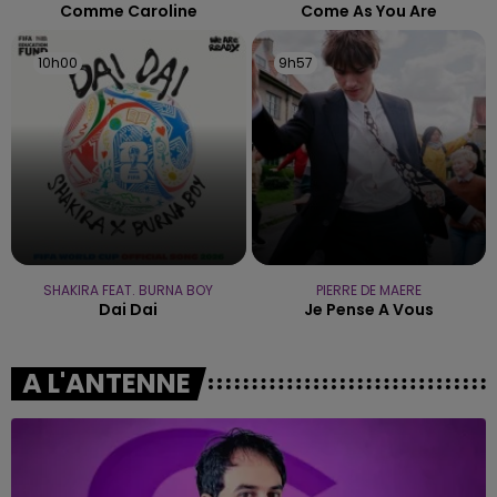
Comme Caroline
Come As You Are
10h00
10h00
9h57
9h57
SHAKIRA FEAT. BURNA BOY
PIERRE DE MAERE
Dai Dai
Je Pense A Vous
A L'ANTENNE