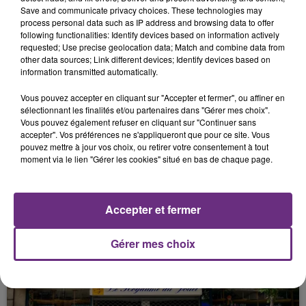
Save and communicate privacy choices. These technologies may
process personal data such as IP address and browsing data to offer
FIL D'ACTUS
following functionalities: Identify devices based on information actively
requested; Use precise geolocation data; Match and combine data from
other data sources; Link different devices; Identify devices based on
information transmitted automatically.
Vous pouvez accepter en cliquant sur "Accepter et fermer", ou affiner en
sélectionnant les finalités et/ou partenaires dans "Gérer mes choix".
Vous pouvez également refuser en cliquant sur "Continuer sans
accepter". Vos préférences ne s'appliqueront que pour ce site. Vous
pouvez mettre à jour vos choix, ou retirer votre consentement à tout
moment via le lien "Gérer les cookies" situé en bas de chaque page.
LA CENTRALE NUCLÉAIRE DE CHOOZ
TOUJOURS À L'ARRÊT
Accepter et fermer
Cela fait déjà une semaine que la centrale
nucléaire ardennaise est à l'arrêt. Une situation
justifiée par la sécheresse intense qui est toujours
Gérer mes choix
présente.