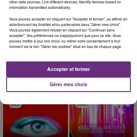
TITRES DIFFUSÉS
other data sources; Link different devices; Identify devices based on
les conditions de...
information transmitted automatically.
Vous pouvez accepter en cliquant sur "Accepter et fermer", ou affiner en
0h06
0h06
0h03
0h03
sélectionnant les finalités et/ou partenaires dans "Gérer mes choix".
Vous pouvez également refuser en cliquant sur "Continuer sans
accepter". Vos préférences ne s'appliqueront que pour ce site. Vous
pouvez mettre à jour vos choix, ou retirer votre consentement à tout
moment via le lien "Gérer les cookies" situé en bas de chaque page.
Accepter et fermer
Gérer mes choix
OFENBACH & STARSAILOR
OMI
Four To The Floor
Cheerleader
0h00
0h00
23h57
23h57