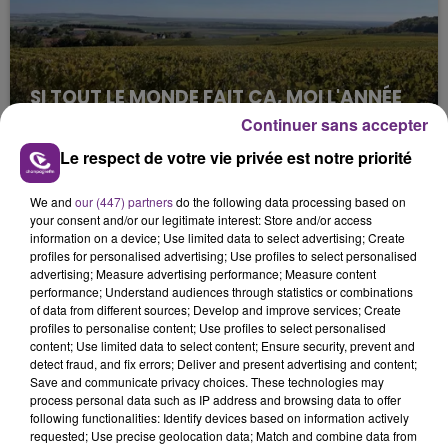
SI TOUT LE MONDE FAIT ÇA, MOI L'ANNÉE
PROCHAINE JE VENDANGE EN...
Continuer sans accepter
La vendange en Champagne a débuté ce jeudi 6
Le respect de votre vie privée est notre priorité
août dans la commune de Montgueux (Aube). Du
jamais vu !
We and
our (447) partners
do the following data processing based on
your consent and/or our legitimate interest: Store and/or access
information on a device; Use limited data to select advertising; Create
profiles for personalised advertising; Use profiles to select personalised
advertising; Measure advertising performance; Measure content
performance; Understand audiences through statistics or combinations
of data from different sources; Develop and improve services; Create
profiles to personalise content; Use profiles to select personalised
L'INSPECTION DU TRAVAIL RAPPELLE À
content; Use limited data to select content; Ensure security, prevent and
detect fraud, and fix errors; Deliver and present advertising and content;
L'ORDRE SUR LES CONDITIONS DE...
Save and communicate privacy choices. These technologies may
Alors que les dates de début des vendange 2026
process personal data such as IP address and browsing data to offer
following functionalities: Identify devices based on information actively
s'est avéré être plus précoce que prévu,
requested; Use precise geolocation data; Match and combine data from
l'inspection du Travail en profite pour rappeler