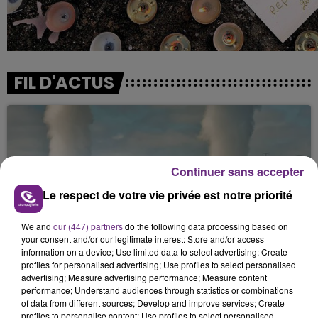
FIL D'ACTUS
Continuer sans accepter
Le respect de votre vie privée est notre priorité
We and
our (447) partners
do the following data processing based on
LA CENTRALE NUCLÉAIRE DE CHOOZ
your consent and/or our legitimate interest: Store and/or access
TOUJOURS À L'ARRÊT
information on a device; Use limited data to select advertising; Create
profiles for personalised advertising; Use profiles to select personalised
Cela fait déjà une semaine que la centrale
advertising; Measure advertising performance; Measure content
nucléaire ardennaise est à l'arrêt. Une situation
performance; Understand audiences through statistics or combinations
justifiée par la sécheresse intense qui est toujours
of data from different sources; Develop and improve services; Create
profiles to personalise content; Use profiles to select personalised