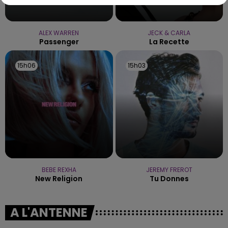
ALEX WARREN
JECK & CARLA
Passenger
La Recette
15h06
15h06
15h03
15h03
BEBE REXHA
JEREMY FREROT
New Religion
Tu Donnes
A L'ANTENNE