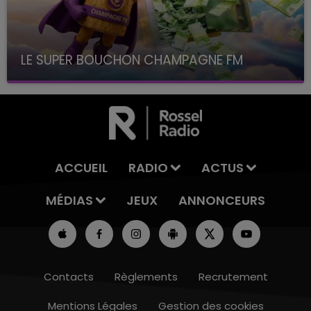
LE SUPER BOUCHON CHAMPAGNE FM
avec La Famille Champagne FM, à 8H10
ACCUEIL
RADIO
ACTUS
MÉDIAS
JEUX
ANNONCEURS
Contacts
Règlements
Recrutement
Mentions Légales
Gestion des cookies