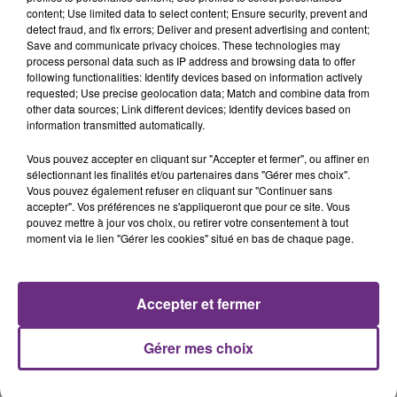
présente.
content; Use limited data to select content; Ensure security, prevent and
detect fraud, and fix errors; Deliver and present advertising and content;
Save and communicate privacy choices. These technologies may
process personal data such as IP address and browsing data to offer
following functionalities: Identify devices based on information actively
requested; Use precise geolocation data; Match and combine data from
other data sources; Link different devices; Identify devices based on
LE MAGASIN JOUÉCLUB DE REIMS FERME
information transmitted automatically.
SES PORTES
Vous pouvez accepter en cliquant sur "Accepter et fermer", ou affiner en
C'était l'une des institutions du centre-ville
sélectionnant les finalités et/ou partenaires dans "Gérer mes choix".
rémois. Le magasin JouéClub est contraint de
Vous pouvez également refuser en cliquant sur "Continuer sans
fermer ses portes.
accepter". Vos préférences ne s'appliqueront que pour ce site. Vous
TITRES DIFFUSÉS
pouvez mettre à jour vos choix, ou retirer votre consentement à tout
moment via le lien "Gérer les cookies" situé en bas de chaque page.
15h17
15h17
15h13
15h13
Accepter et fermer
Gérer mes choix