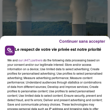
Continuer sans accepter
LA CENTRALE NUCLÉAIRE DE CHOOZ
Le respect de votre vie privée est notre priorité
TOUJOURS À L'ARRÊT
Cela fait déjà une semaine que la centrale
We and
our (447) partners
do the following data processing based on
nucléaire ardennaise est à l'arrêt. Une situation
your consent and/or our legitimate interest: Store and/or access
justifiée par la sécheresse intense qui est toujours
information on a device; Use limited data to select advertising; Create
profiles for personalised advertising; Use profiles to select personalised
présente.
advertising; Measure advertising performance; Measure content
performance; Understand audiences through statistics or combinations
of data from different sources; Develop and improve services; Create
profiles to personalise content; Use profiles to select personalised
content; Use limited data to select content; Ensure security, prevent and
detect fraud, and fix errors; Deliver and present advertising and content;
Save and communicate privacy choices. These technologies may
LE MAGASIN JOUÉCLUB DE REIMS FERME
process personal data such as IP address and browsing data to offer