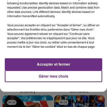
SES PORTES
following functionalities: Identify devices based on information actively
requested; Use precise geolocation data; Match and combine data from
C'était l'une des institutions du centre-ville
other data sources; Link different devices; Identify devices based on
rémois. Le magasin JouéClub est contraint de
information transmitted automatically.
fermer ses portes.
TITRES DIFFUSÉS
Vous pouvez accepter en cliquant sur "Accepter et fermer", ou affiner en
sélectionnant les finalités et/ou partenaires dans "Gérer mes choix".
Vous pouvez également refuser en cliquant sur "Continuer sans
accepter". Vos préférences ne s'appliqueront que pour ce site. Vous
8h37
8h37
8h34
8h34
pouvez mettre à jour vos choix, ou retirer votre consentement à tout
moment via le lien "Gérer les cookies" situé en bas de chaque page.
Accepter et fermer
Gérer mes choix
ALEX WARREN
TEMPER CITY
Ordinary
Self Aware
8h28
8h28
8h26
8h26