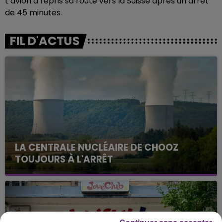
L’avion a repris sa route vers la Suisse après un arrêt
de 45 minutes.
FIL D'ACTUS
LA CENTRALE NUCLÉAIRE DE CHOOZ
TOUJOURS À L'ARRÊT
Cela fait déjà une semaine que la centrale
nucléaire ardennaise est à l'arrêt. Une situation
justifiée par la sécheresse intense qui est toujours
présente.