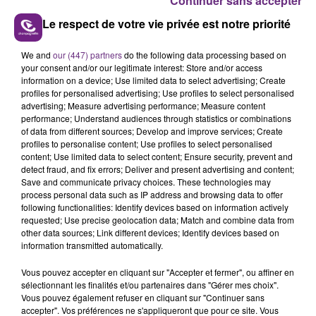
Continuer sans accepter
Le respect de votre vie privée est notre priorité
We and
our (447) partners
do the following data processing based on
LE MAGASIN JOUÉCLUB DE REIMS FERME
your consent and/or our legitimate interest: Store and/or access
information on a device; Use limited data to select advertising; Create
SES PORTES
profiles for personalised advertising; Use profiles to select personalised
C'était l'une des institutions du centre-ville
advertising; Measure advertising performance; Measure content
performance; Understand audiences through statistics or combinations
rémois. Le magasin JouéClub est contraint de
of data from different sources; Develop and improve services; Create
fermer ses portes.
profiles to personalise content; Use profiles to select personalised
TITRES DIFFUSÉS
content; Use limited data to select content; Ensure security, prevent and
detect fraud, and fix errors; Deliver and present advertising and content;
Save and communicate privacy choices. These technologies may
23h09
23h09
23h05
23h05
process personal data such as IP address and browsing data to offer
following functionalities: Identify devices based on information actively
requested; Use precise geolocation data; Match and combine data from
other data sources; Link different devices; Identify devices based on
information transmitted automatically.
Vous pouvez accepter en cliquant sur "Accepter et fermer", ou affiner en
sélectionnant les finalités et/ou partenaires dans "Gérer mes choix".
Vous pouvez également refuser en cliquant sur "Continuer sans
accepter". Vos préférences ne s'appliqueront que pour ce site. Vous