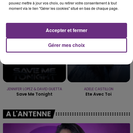
pouvez mettre à jour vos choix, ou retirer votre consentement à tout
moment via le lien "Gérer les cookies" situé en bas de chaque page.
NAÏKA
RED HOT CHILI PEPPERS
One Track Mind
Can't Stop
23h01
23h01
22h58
22h58
Accepter et fermer
Gérer mes choix
JENNIFER LOPEZ & DAVID GUETTA
ADELE CASTILLON
Save Me Tonight
Ete Avec Toi
A L'ANTENNE