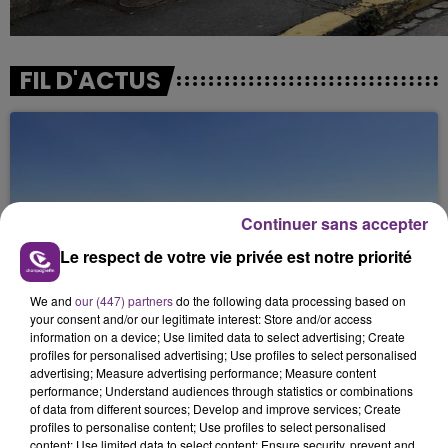
FIL D'ACTUS
Continuer sans accepter
Le respect de votre vie privée est notre priorité
SI TOUT LE MONDE FAIT ÇA, MOI L'ANNÉE
We and
our (447) partners
do the following data processing based on
PROCHAINE JE VENDANGE EN...
your consent and/or our legitimate interest: Store and/or access
information on a device; Use limited data to select advertising; Create
La vendange en Champagne a débuté ce jeudi 6
profiles for personalised advertising; Use profiles to select personalised
août dans la commune de Montgueux (Aube). Du
advertising; Measure advertising performance; Measure content
jamais vu !
performance; Understand audiences through statistics or combinations
of data from different sources; Develop and improve services; Create
profiles to personalise content; Use profiles to select personalised
content; Use limited data to select content; Ensure security, prevent and