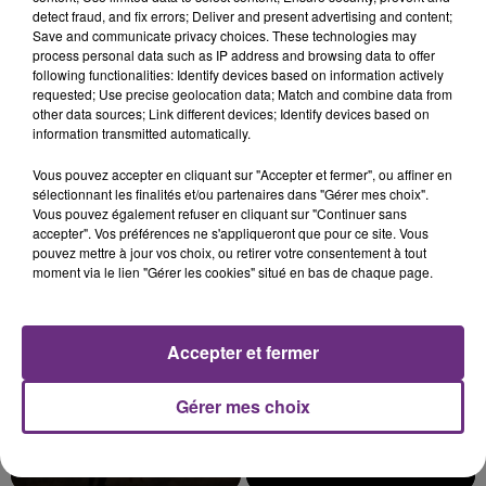
detect fraud, and fix errors; Deliver and present advertising and content;
Save and communicate privacy choices. These technologies may
process personal data such as IP address and browsing data to offer
following functionalities: Identify devices based on information actively
requested; Use precise geolocation data; Match and combine data from
L'INSPECTION DU TRAVAIL RAPPELLE À
other data sources; Link different devices; Identify devices based on
L'ORDRE SUR LES CONDITIONS DE...
information transmitted automatically.
Alors que les dates de début des vendange 2026
Vous pouvez accepter en cliquant sur "Accepter et fermer", ou affiner en
s'est avéré être plus précoce que prévu,
sélectionnant les finalités et/ou partenaires dans "Gérer mes choix".
l'inspection du Travail en profite pour rappeler
Vous pouvez également refuser en cliquant sur "Continuer sans
TITRES DIFFUSÉS
accepter". Vos préférences ne s'appliqueront que pour ce site. Vous
les conditions de...
pouvez mettre à jour vos choix, ou retirer votre consentement à tout
moment via le lien "Gérer les cookies" situé en bas de chaque page.
4h54
4h54
4h49
4h49
Accepter et fermer
Gérer mes choix