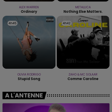
ALEX WARREN
METALLICA
Ordinary
Nothing Else Matters.
4h45
4h45
4h42
4h42
OLIVIA RODRIGO
ZAHO & MC SOLAAR
Stupid Song
Comme Caroline
A L'ANTENNE