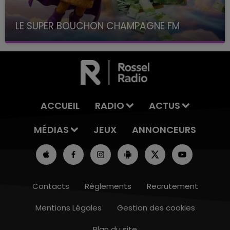
LE SUPER BOUCHON CHAMPAGNE FM
avec La Famille Champagne FM, à 8H10
ACCUEIL
RADIO
ACTUS
MÉDIAS
JEUX
ANNONCEURS
Contacts
Règlements
Recrutement
Mentions Légales
Gestion des cookies
Plan du site