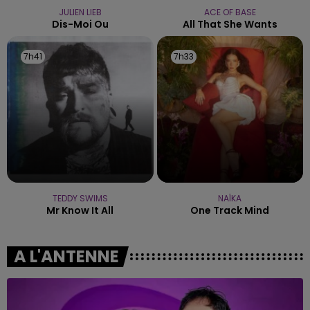
JULIEN LIEB
ACE OF BASE
Dis-Moi Ou
All That She Wants
7h41
7h41
7h33
7h33
TEDDY SWIMS
NAÏKA
Mr Know It All
One Track Mind
A L'ANTENNE