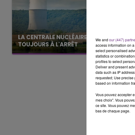
19h15 - 20h00
E FM
LA RADIO POP
LA CENTRALE NUCLÉAIRE DE CHOOZ
We and
our (447) partn
TOUJOURS À L'ARRÊT
access information on a 
select personalised ad
Cela fait déjà une semaine que la centrale
statistics or combinatio
nucléaire ardennaise est à l'arrêt. Une situation
profiles to select person
justifiée par la sécheresse intense qui est
Deliver and present adv
data such as IP address 
toujours présente.
requested; Use precise g
based on information tra
Vous pouvez accepter en 
mes choix". Vous pouvez
ce site. Vous pouvez met
bas de chaque page.
5h00 - 6h00