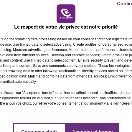
Contin
5h00 - 6h00
LE BEST OF DE LA FAMILLE
CHAMPAGNE FM
Le respect de votre vie privée est notre priorité
LE MAGASIN JOUÉCLUB DE REIMS FERME
ers
do the following data processing based on your consent and/or our legitimate int
SES PORTES
device; Use limited data to select advertising; Create profiles for personalised adver
vertising; Measure advertising performance; Measure content performance; Unders
C'était l'une des institutions du centre-ville
ns of data from different sources; Develop and improve services; Create profiles to 
rémois. Le magasin JouéClub est contraint de
alised content; Use limited data to select content; Ensure security, prevent and detect
fermer ses portes.
ertising and content; Save and communicate privacy choices. These technologies
and browsing data to offer following functionalities: Identify devices based on infor
eolocation data; Match and combine data from other data sources; Link different de
nsmitted automatically.
cliquant sur "Accepter et fermer", ou affiner en sélectionnant les finalités et/ou pa
 également refuser en cliquant sur "Continuer sans accepter". Vos préférences ne 
tre à jour vos choix, ou retirer votre consentement à tout moment via le lien "Gérer 
Gérer mes choix
Accepter et fermer