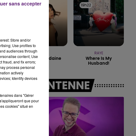
uer sans accepter
19h25
19h25
19h22
19h22
6h00 - 10h00
LA FAMILLE
erest: Store and/or
tising; Use profiles to
tand audiences through
ORIA
RAYE
personalise content; Use
Soiree Mondaine
Where Is My
 fraud, and fix errors;
Husband!
 may process personal
mation actively
vices; Identify devices
A L'ANTENNE
rtenaires dans "Gérer
s'appliqueront que pour
les cookies" situé en