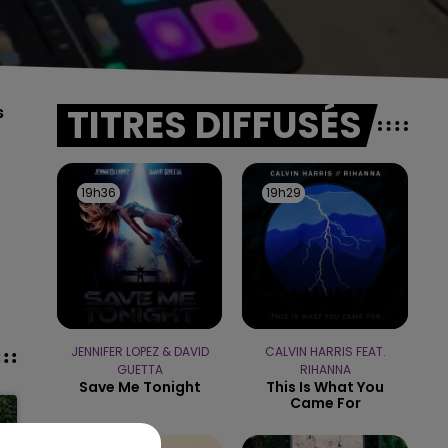
TITRES DIFFUSÉS
s
19h36
19h36
19h29
19h29
JENNIFER LOPEZ & DAVID
CALVIN HARRIS FEAT.
GUETTA
RIHANNA
Save Me Tonight
This Is What You
Came For