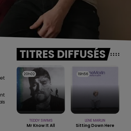
TITRES DIFFUSÉS
20h02
20h02
19h56
19h56
 et
ont
ais
TEDDY SWIMS
LENE MARLIN
Mr Know It All
Sitting Down Here