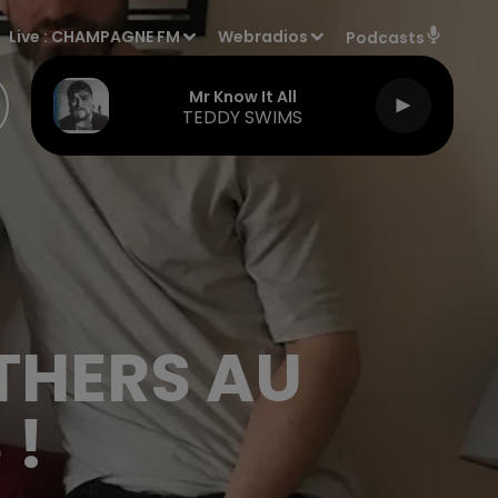
Live :
CHAMPAGNE FM
Webradios
Podcasts
Mr Know It All
TEDDY SWIMS
THERS AU
 !