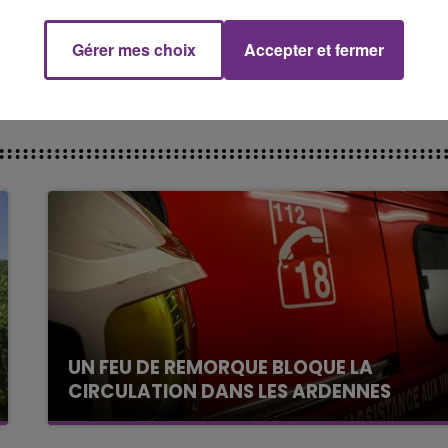
14h00 - 15h00
La Radio Pop
Gérer mes choix
Accepter et fermer
UN FEU DE REMORQUE BLOQUE LA
CIRCULATION DANS LES ARDENNES
Un feu de remorque s'est déclaré ce mercredi
en fin de matinée sur l'A34.