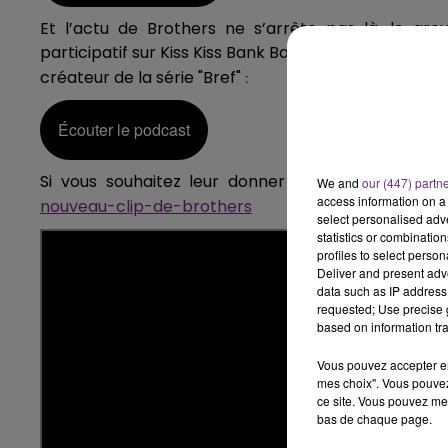
6h00 - 10h00
Et l’actu de Brothers ne s’arrête pas là, le 
LA FAMILLE
participatif sur Kiss Kiss Bank Bank pour financer leu
créateur de la série "Bref"
:
Écouter le podcast
Si vous souhaitez leur donner un coup de pouc
We and
our (447) partn
access information on a 
nouveau-clip-de-brothers
select personalised ad
statistics or combinatio
profiles to select person
Deliver and present adv
data such as IP address 
requested; Use precise g
based on information tra
Vous pouvez accepter en 
mes choix". Vous pouvez
ce site. Vous pouvez met
bas de chaque page.