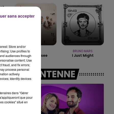
14h00 - 15h00
nt
LA RADIO POP
19h53
19h53
19h49
19h49
 le
uer sans accepter
e-
erest: Store and/or
tising; Use profiles to
TRYO
BRUNO MARS
La Traversee
I Just Might
tand audiences through
personalise content; Use
 fraud, and fix errors;
 may process personal
A L'ANTENNE
mation actively
vices; Identify devices
rtenaires dans "Gérer
s'appliqueront que pour
les cookies" situé en