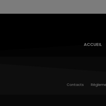
l'inspection du Travail en profite pour rappeler
les conditions de...
ACCUEIL
Contacts
Règleme