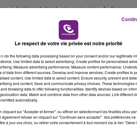
10h00 - 14h00
groupe a également lancé une campagne de financeme
LE TICKET DE CAISSE
r prochain clip. Ce dernier sera réalisé par Kyan Khojandi,
Contin
Le respect de votre vie privée est notre priorité
e, rendez-vous sur
https://www.kisskissbankbank.com/l
ers
do the following data processing based on your consent and/or our legitimate int
device; Use limited data to select advertising; Create profiles for personalised adver
vertising; Measure advertising performance; Measure content performance; Unders
ns of data from different sources; Develop and improve services; Create profiles to 
alised content; Use limited data to select content; Ensure security, prevent and detect
ertising and content; Save and communicate privacy choices. These technologies
and browsing data to offer following functionalities: Identify devices based on infor
eolocation data; Match and combine data from other data sources; Link different de
nsmitted automatically.
cliquant sur "Accepter et fermer", ou affiner en sélectionnant les finalités et/ou pa
 également refuser en cliquant sur "Continuer sans accepter". Vos préférences ne 
tre à jour vos choix, ou retirer votre consentement à tout moment via le lien "Gérer 