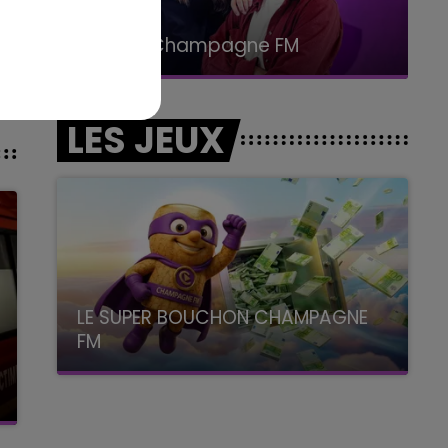
15h00 - 19h00
Le Club Champagne FM
LES JEUX
LE SUPER BOUCHON CHAMPAGNE
FM
avec La Famille Champagne FM, à 8H10