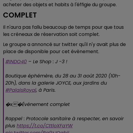
acheter des objets et habits à l'éffigie du groupe.
COMPLET
Il n'aura pas fallu beaucoup de temps pour que tous
les créneaux de réservation soit complet.
Le groupe a annoncé sur twitter qu'il n'y avait plus de
place de disponible pour cet évènement.
#INDO40
– Le Shop : J -3 !
Boutique éphémère, du 28 au 31 août 2020 (10h-
20h), dans la galerie JOYCE, aux jardins du
#PalaisRoyal
, à Paris.
�x�Événement complet
Rappel : Protocole sanitaire à respecter, en savoir
plus
https://t.co/CttloXFaYW
pic.twitter.com/Rq9zJOgbji