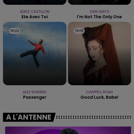
ADELE CASTILLON
SAM SMITH
Ete Avec Toi
I'm Not The Only One
11h22
11h22
11h19
11h19
ALEX WARREN
CHAPPELL ROAN
Passenger
Good Luck, Babe!
A L'ANTENNE