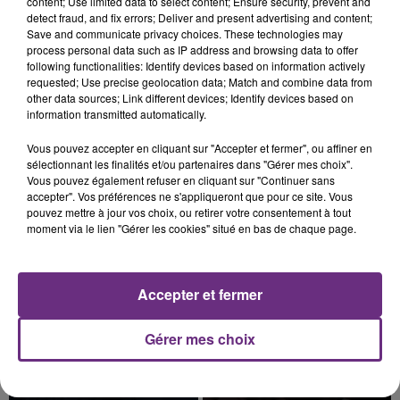
content; Use limited data to select content; Ensure security, prevent and
detect fraud, and fix errors; Deliver and present advertising and content;
Save and communicate privacy choices. These technologies may
process personal data such as IP address and browsing data to offer
following functionalities: Identify devices based on information actively
requested; Use precise geolocation data; Match and combine data from
LE MAGASIN JOUÉCLUB DE REIMS FERME
other data sources; Link different devices; Identify devices based on
SES PORTES
information transmitted automatically.
C'était l'une des institutions du centre-ville
Vous pouvez accepter en cliquant sur "Accepter et fermer", ou affiner en
rémois. Le magasin JouéClub est contraint de
sélectionnant les finalités et/ou partenaires dans "Gérer mes choix".
Vous pouvez également refuser en cliquant sur "Continuer sans
fermer ses portes.
TITRES DIFFUSÉS
accepter". Vos préférences ne s'appliqueront que pour ce site. Vous
pouvez mettre à jour vos choix, ou retirer votre consentement à tout
moment via le lien "Gérer les cookies" situé en bas de chaque page.
11h29
11h29
11h25
11h25
Accepter et fermer
Gérer mes choix