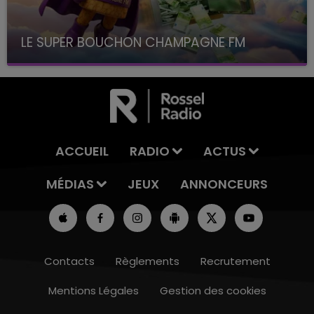
LE SUPER BOUCHON CHAMPAGNE FM
avec La Famille Champagne FM, à 8H10
ACCUEIL
RADIO
ACTUS
MÉDIAS
JEUX
ANNONCEURS
Contacts
Règlements
Recrutement
Mentions Légales
Gestion des cookies