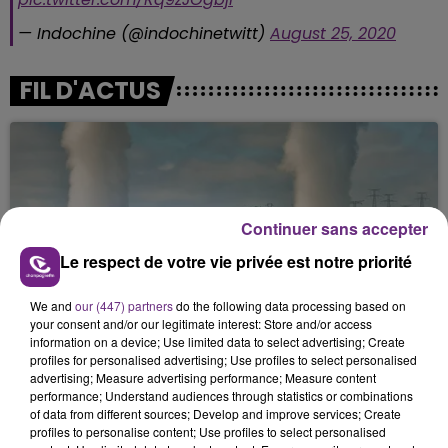
— Indochine (@indochinetwitt)
August 25, 2020
FIL D'ACTUS
Continuer sans accepter
Le respect de votre vie privée est notre priorité
LA CENTRALE NUCLÉAIRE DE CHOOZ
We and
our (447) partners
do the following data processing based on
your consent and/or our legitimate interest: Store and/or access
TOUJOURS À L'ARRÊT
information on a device; Use limited data to select advertising; Create
Cela fait déjà une semaine que la centrale
profiles for personalised advertising; Use profiles to select personalised
nucléaire ardennaise est à l'arrêt. Une situation
advertising; Measure advertising performance; Measure content
performance; Understand audiences through statistics or combinations
justifiée par la sécheresse intense qui est toujours
of data from different sources; Develop and improve services; Create
présente.
profiles to personalise content; Use profiles to select personalised