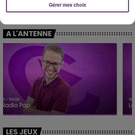
Gérer mes choix
OFENBACH & STARSAILOR
OMI
Four To The Floor
Cheerleader
A L'ANTENNE
15h00 - 19h00
Le Club Champagne FM
LES JEUX