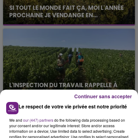
SI TOUT LE MONDE FAIT ÇA, MOI L'ANNÉE
PROCHAINE JE VENDANGE EN...
La vendange en Champagne a débuté ce jeudi 6
août dans la commune de Montgueux (Aube). Du
jamais vu !
L'INSPECTION DU TRAVAIL RAPPELLE À
L'ORDRE SUR LES CONDITIONS DE...
Continuer sans accepter
Alors que les dates de début des vendange 2026
Le respect de votre vie privée est notre priorité
s'est avéré être plus précoce que prévu,
l'inspection du Travail en profite pour rappeler
TITRES DIFFUSÉS
We and
our (447) partners
do the following data processing based on
les conditions de...
your consent and/or our legitimate interest: Store and/or access
information on a device; Use limited data to select advertising; Create
profiles for personalised advertising; Use profiles to select personalised