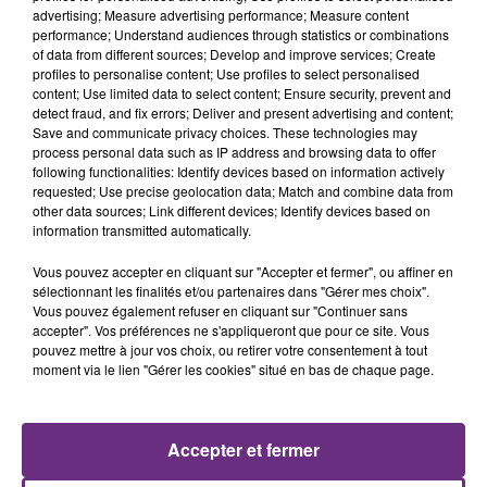
0h13
0h13
0h09
0h09
advertising; Measure advertising performance; Measure content
performance; Understand audiences through statistics or combinations
of data from different sources; Develop and improve services; Create
profiles to personalise content; Use profiles to select personalised
content; Use limited data to select content; Ensure security, prevent and
detect fraud, and fix errors; Deliver and present advertising and content;
Save and communicate privacy choices. These technologies may
process personal data such as IP address and browsing data to offer
following functionalities: Identify devices based on information actively
requested; Use precise geolocation data; Match and combine data from
other data sources; Link different devices; Identify devices based on
SHAWN MENDES
TRYO
information transmitted automatically.
In My Blood
La Traversee
Vous pouvez accepter en cliquant sur "Accepter et fermer", ou affiner en
sélectionnant les finalités et/ou partenaires dans "Gérer mes choix".
0h06
0h06
0h03
0h03
Vous pouvez également refuser en cliquant sur "Continuer sans
accepter". Vos préférences ne s'appliqueront que pour ce site. Vous
pouvez mettre à jour vos choix, ou retirer votre consentement à tout
moment via le lien "Gérer les cookies" situé en bas de chaque page.
Accepter et fermer