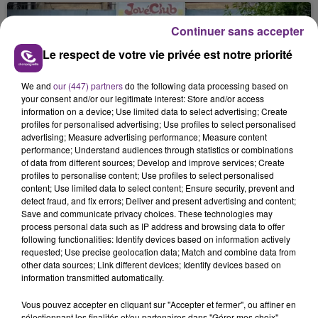
nucléaire ardennaise est à l'arrêt. Une situation
justifiée par la sécheresse intense qui est toujours
Continuer sans accepter
présente.
Le respect de votre vie privée est notre priorité
We and
our (447) partners
do the following data processing based on
your consent and/or our legitimate interest: Store and/or access
information on a device; Use limited data to select advertising; Create
profiles for personalised advertising; Use profiles to select personalised
LE MAGASIN JOUÉCLUB DE REIMS FERME
advertising; Measure advertising performance; Measure content
SES PORTES
performance; Understand audiences through statistics or combinations
of data from different sources; Develop and improve services; Create
C'était l'une des institutions du centre-ville
profiles to personalise content; Use profiles to select personalised
rémois. Le magasin JouéClub est contraint de
content; Use limited data to select content; Ensure security, prevent and
fermer ses portes.
detect fraud, and fix errors; Deliver and present advertising and content;
TITRES DIFFUSÉS
Save and communicate privacy choices. These technologies may
process personal data such as IP address and browsing data to offer
following functionalities: Identify devices based on information actively
requested; Use precise geolocation data; Match and combine data from
19h11
19h11
19h08
19h08
other data sources; Link different devices; Identify devices based on
information transmitted automatically.
Vous pouvez accepter en cliquant sur "Accepter et fermer", ou affiner en
sélectionnant les finalités et/ou partenaires dans "Gérer mes choix".