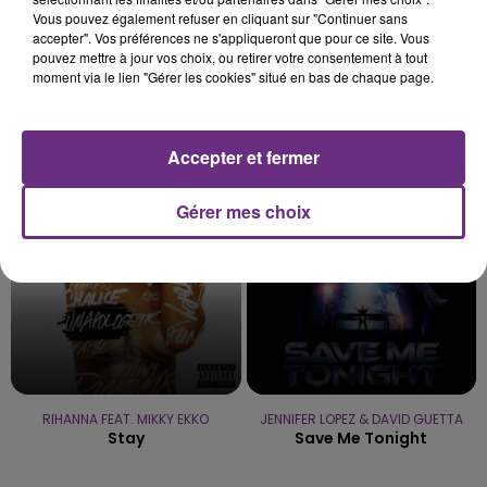
Vous pouvez également refuser en cliquant sur "Continuer sans
accepter". Vos préférences ne s'appliqueront que pour ce site. Vous
pouvez mettre à jour vos choix, ou retirer votre consentement à tout
moment via le lien "Gérer les cookies" situé en bas de chaque page.
IMAGINE DRAGONS
ORIA
Radioactive
Soiree Mondaine
Accepter et fermer
19h04
19h04
19h01
19h01
Gérer mes choix
RIHANNA FEAT. MIKKY EKKO
JENNIFER LOPEZ & DAVID GUETTA
Stay
Save Me Tonight