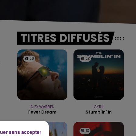
TITRES DIFFUSÉS
8h26
8h26
8h23
8h23
3
ALEX WARREN
CYRIL
Fever Dream
Stumblin' In
8h13
8h13
8h10
8h10
uer sans accepter