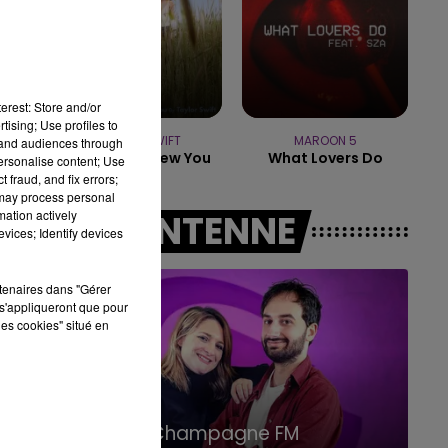
14h00 - 15h00
LA RADIO POP
erest: Store and/or
tising; Use profiles to
TAYLOR SWIFT
MAROON 5
tand audiences through
I Knew It, I Knew You
What Lovers Do
personalise content; Use
 fraud, and fix errors;
 may process personal
mation actively
A L'ANTENNE
vices; Identify devices
rtenaires dans "Gérer
s'appliqueront que pour
les cookies" situé en
15h00 - 19h00
Le Club Champagne FM