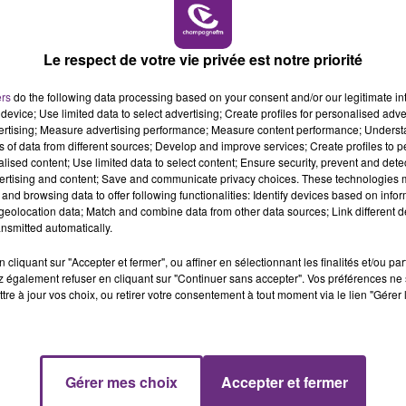
10h00 - 14h00
LE TICKET DE CAISSE
Le respect de votre vie privée est notre priorité
ers
do the following data processing based on your consent and/or our legitimate int
device; Use limited data to select advertising; Create profiles for personalised adver
vertising; Measure advertising performance; Measure content performance; Unders
ns of data from different sources; Develop and improve services; Create profiles to 
alised content; Use limited data to select content; Ensure security, prevent and detect
ertising and content; Save and communicate privacy choices. These technologies
and browsing data to offer following functionalities: Identify devices based on infor
eolocation data; Match and combine data from other data sources; Link different de
VENEZ FÊTER CE WEEK-END
nsmitted automatically.
L'ANNIVERSAIRE DE WOINIC
cliquant sur "Accepter et fermer", ou affiner en sélectionnant les finalités et/ou pa
Ce samedi 8 août sera un grand jour :
 également refuser en cliquant sur "Continuer sans accepter". Vos préférences ne 
tre à jour vos choix, ou retirer votre consentement à tout moment via le lien "Gérer 
l'anniversaire du plus gros sanglier du monde.
Une fête est donc organisée et vous êtes tous
conviés !
14h00 - 15h00
Gérer mes choix
Accepter et fermer
La Radio Pop