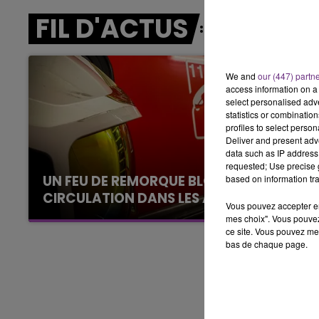
6h00 - 10h00
FIL D'ACTUS
LA FAMILLE
We and
our (447) partn
access information on a 
select personalised ad
statistics or combinatio
profiles to select person
Deliver and present adv
data such as IP address 
requested; Use precise g
UN FEU DE REMORQUE BLOQUE LA
based on information tra
CIRCULATION DANS LES ARDENNES
Vous pouvez accepter en 
Un feu de remorque s'est déclaré ce mercredi
mes choix". Vous pouvez
ce site. Vous pouvez met
en fin de matinée sur l'A34.
bas de chaque page.
10h00 - 14h00
LE TICKET DE CAISSE