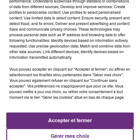
performance; Understand audiences through statistics or combinations
of data from different sources; Develop and improve services; Create
profiles to personalise content; Use profiles to select personalised
content; Use limited data to select content; Ensure security, prevent and
detect fraud, and fix errors; Deliver and present advertising and content;
Save and communicate privacy choices. These technologies may
process personal data such as IP address and browsing data to offer
following functionalities: Identify devices based on information actively
requested; Use precise geolocation data; Match and combine data from
TOVE LO & STROMAE
BRUNO MARS
other data sources; Link different devices; Identify devices based on
Des Fleurs
I Just Might
information transmitted automatically.
Vous pouvez accepter en cliquant sur "Accepter et fermer", ou affiner en
0h49
0h49
0h47
0h47
sélectionnant les finalités et/ou partenaires dans "Gérer mes choix".
Vous pouvez également refuser en cliquant sur "Continuer sans
accepter". Vos préférences ne s'appliqueront que pour ce site. Vous
pouvez mettre à jour vos choix, ou retirer votre consentement à tout
moment via le lien "Gérer les cookies" situé en bas de chaque page.
Accepter et fermer
OASIS
PIERRE DE MAERE
Gérer mes choix
Wonderwall
Je Pense A Vous