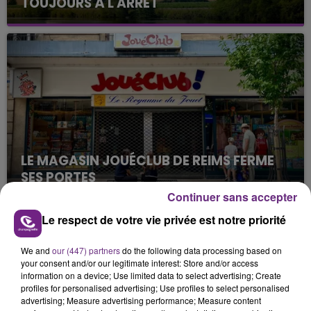
TOUJOURS À L'ARRÊT
Cela fait déjà une semaine que la centrale
nucléaire ardennaise est à l'arrêt. Une situation
justifiée par la sécheresse intense qui est toujours
présente.
LE MAGASIN JOUÉCLUB DE REIMS FERME
SES PORTES
C'était l'une des institutions du centre-ville
Continuer sans accepter
rémois. Le magasin JouéClub est contraint de
Le respect de votre vie privée est notre priorité
fermer ses portes.
TITRES DIFFUSÉS
We and
our (447) partners
do the following data processing based on
your consent and/or our legitimate interest: Store and/or access
information on a device; Use limited data to select advertising; Create
0h57
0h57
0h54
0h54
profiles for personalised advertising; Use profiles to select personalised
advertising; Measure advertising performance; Measure content