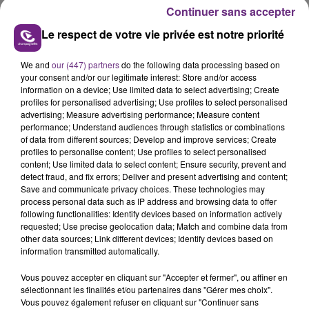
présente.
Continuer sans accepter
Le respect de votre vie privée est notre priorité
We and
our (447) partners
do the following data processing based on
your consent and/or our legitimate interest: Store and/or access
LE MAGASIN JOUÉCLUB DE REIMS FERME
information on a device; Use limited data to select advertising; Create
profiles for personalised advertising; Use profiles to select personalised
SES PORTES
advertising; Measure advertising performance; Measure content
C'était l'une des institutions du centre-ville
performance; Understand audiences through statistics or combinations
of data from different sources; Develop and improve services; Create
rémois. Le magasin JouéClub est contraint de
profiles to personalise content; Use profiles to select personalised
fermer ses portes.
TITRES DIFFUSÉS
content; Use limited data to select content; Ensure security, prevent and
detect fraud, and fix errors; Deliver and present advertising and content;
Save and communicate privacy choices. These technologies may
process personal data such as IP address and browsing data to offer
16h42
16h42
16h39
16h39
following functionalities: Identify devices based on information actively
requested; Use precise geolocation data; Match and combine data from
other data sources; Link different devices; Identify devices based on
information transmitted automatically.
Vous pouvez accepter en cliquant sur "Accepter et fermer", ou affiner en
sélectionnant les finalités et/ou partenaires dans "Gérer mes choix".
Vous pouvez également refuser en cliquant sur "Continuer sans