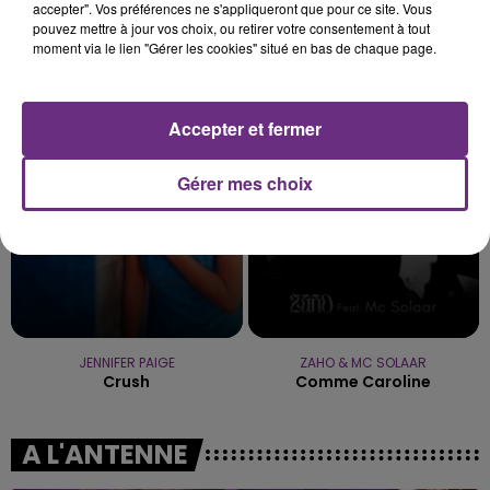
accepter". Vos préférences ne s'appliqueront que pour ce site. Vous
pouvez mettre à jour vos choix, ou retirer votre consentement à tout
moment via le lien "Gérer les cookies" situé en bas de chaque page.
GIMS
ALEX WARREN
Est-Ce Que Tu M'aimes ?
Fever Dream
Accepter et fermer
16h36
16h36
16h33
16h33
Gérer mes choix
JENNIFER PAIGE
ZAHO & MC SOLAAR
Crush
Comme Caroline
A L'ANTENNE