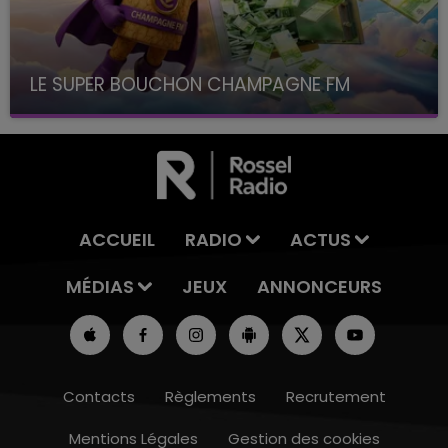
LE SUPER BOUCHON CHAMPAGNE FM
avec La Famille Champagne FM, à 8H10
ACCUEIL
RADIO
ACTUS
MÉDIAS
JEUX
ANNONCEURS
Contacts
Règlements
Recrutement
Mentions Légales
Gestion des cookies