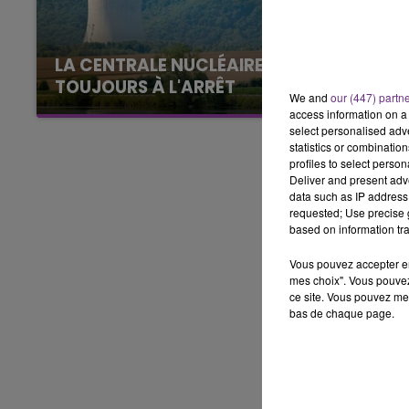
0 - 11h00
EST OF
LE W
LA CENTRALE NUCLÉAIRE DE CHOOZ
TOUJOURS À L'ARRÊT
We and
our (447) partn
Cela fait déjà une semaine que la centrale
access information on a 
nucléaire ardennaise est à l'arrêt. Une situation
select personalised ad
statistics or combinatio
justifiée par la sécheresse intense qui est
profiles to select person
toujours présente.
Deliver and present adv
data such as IP address 
requested; Use precise g
based on information tra
Vous pouvez accepter en 
mes choix". Vous pouvez
ce site. Vous pouvez met
bas de chaque page.
16h00 - 20h00
agne FM
Le Week-end Champagne 