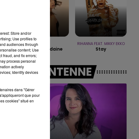
16h00 - 20h00
7h00 - 11h00
K-END CHAMPAGNE FM
BEST OF
erest: Store and/or
tising; Use profiles to
ORIA
RIHANNA FEAT. MIKKY EKKO
tand audiences through
Soiree Mondaine
Stay
personalise content; Use
 fraud, and fix errors;
 may process personal
mation actively
A L'ANTENNE
vices; Identify devices
rtenaires dans "Gérer
s'appliqueront que pour
les cookies" situé en
11h00 - 16h00
Le week-end Champagne FM