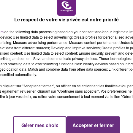
11h00 - 16h00
EEK-END CHAMPAGNE FM
LE WEE
Le respect de votre vie privée est notre priorité
LE MAGASIN JOUÉCLUB DE REIMS FERME
SES PORTES
ers
do the following data processing based on your consent and/or our legitimate int
C'était l'une des institutions du centre-ville
device; Use limited data to select advertising; Create profiles for personalised adver
rémois. Le magasin JouéClub est contraint de
vertising; Measure advertising performance; Measure content performance; Unders
ns of data from different sources; Develop and improve services; Create profiles to 
fermer ses portes.
alised content; Use limited data to select content; Ensure security, prevent and detect
ertising and content; Save and communicate privacy choices. These technologies
and browsing data to offer following functionalities: Identify devices based on infor
eolocation data; Match and combine data from other data sources; Link different de
nsmitted automatically.
cliquant sur "Accepter et fermer", ou affiner en sélectionnant les finalités et/ou pa
 également refuser en cliquant sur "Continuer sans accepter". Vos préférences ne 
tre à jour vos choix, ou retirer votre consentement à tout moment via le lien "Gérer 
7h00 - 11h00
Gérer mes choix
Accepter et fermer
FM
BEST OF