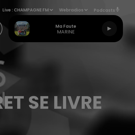
Live :
CHAMPAGNE FM
Webradios
Podcasts
Ma Faute
MARINE
ET SE LIVRE