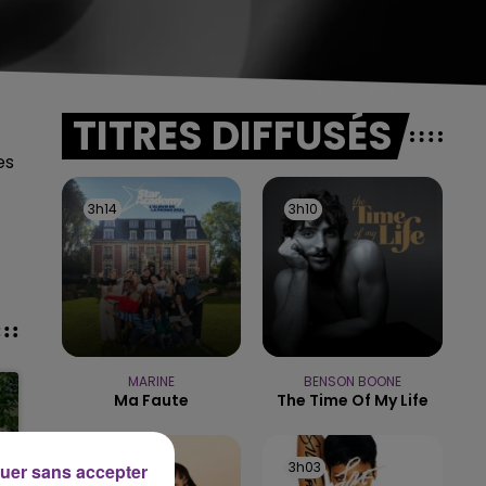
TITRES DIFFUSÉS
es
3h14
3h14
3h10
3h10
MARINE
BENSON BOONE
Ma Faute
The Time Of My Life
3h07
3h07
3h03
3h03
uer sans accepter