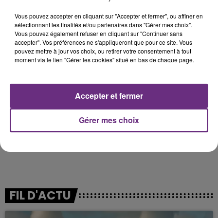
Vous pouvez accepter en cliquant sur "Accepter et fermer", ou affiner en
sélectionnant les finalités et/ou partenaires dans "Gérer mes choix".
Vous pouvez également refuser en cliquant sur "Continuer sans
accepter". Vos préférences ne s'appliqueront que pour ce site. Vous
pouvez mettre à jour vos choix, ou retirer votre consentement à tout
CIRCULATION ET STATIONNEMENT dans tout le
moment via le lien "Gérer les cookies" situé en bas de chaque page.
périmètre sécurisé
(en rouge sur le plan)
- de 8 h à 00 h : circulation et stationnement interdits
dans le périmètre sécurisé
Accepter et fermer
- de 8 h à 11 h : autorisation de circuler pour les livreurs
et riverains, avec un badge d’accès
Gérer mes choix
- de 11 h à 24 h : services d’urgences uniquement
- de 24 h à 8 h : circulation autorisée (seule la
circulation est rouverte la nuit).
FIL D'ACTU