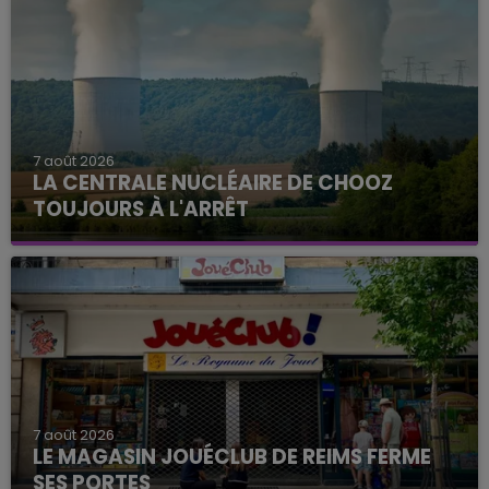
7 août 2026
LA CENTRALE NUCLÉAIRE DE CHOOZ
TOUJOURS À L'ARRÊT
Cela fait déjà une semaine que la centrale
nucléaire ardennaise est à l'arrêt. Une situation
justifiée par la sécheresse intense qui est toujours
présente.
7 août 2026
LE MAGASIN JOUÉCLUB DE REIMS FERME
SES PORTES