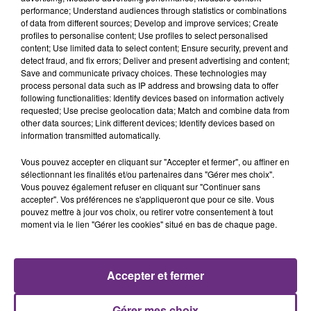
jours pour les globules rouges).
performance; Understand audiences through statistics or combinations
of data from different sources; Develop and improve services; Create
Les hommes peuvent donner leur sang six fois par an
profiles to personalise content; Use profiles to select personalised
et les femmes quatre fois par an.
content; Use limited data to select content; Ensure security, prevent and
detect fraud, and fix errors; Deliver and present advertising and content;
Les personnes ayant donné leur sang le 14 juin à
Save and communicate privacy choices. These technologies may
l’occasion de la Journée mondiale des donneurs de
process personal data such as IP address and browsing data to offer
sang peuvent de nouveau se rendre sur les sites de
following functionalities: Identify devices based on information actively
requested; Use precise geolocation data; Match and combine data from
collecte dès la mi-août.
other data sources; Link different devices; Identify devices based on
information transmitted automatically.
FIL D'ACTUS
Vous pouvez accepter en cliquant sur "Accepter et fermer", ou affiner en
sélectionnant les finalités et/ou partenaires dans "Gérer mes choix".
Vous pouvez également refuser en cliquant sur "Continuer sans
accepter". Vos préférences ne s'appliqueront que pour ce site. Vous
pouvez mettre à jour vos choix, ou retirer votre consentement à tout
moment via le lien "Gérer les cookies" situé en bas de chaque page.
Accepter et fermer
SI TOUT LE MONDE FAIT ÇA, MOI L'ANNÉE
Gérer mes choix