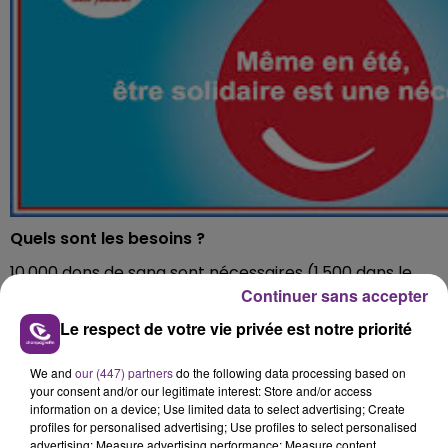
Quels sont les besoins ?
10.000 dons de sang sont nécessaires (1.500 dans le
Continuer sans accepter
Grand Est) chaque jour pour répondre aux besoins
des malades et aucun produit ne peut se substituer au
Le respect de votre vie privée est notre priorité
sang des donneurs bénévoles.
We and
our (447) partners
do the following data processing based on
L’EFS rappelle que les dons de sang doivent être
your consent and/or our legitimate interest: Store and/or access
réguliers et constants car la durée de vie des produits
information on a device; Use limited data to select advertising; Create
sanguins est courte (5 jours pour les plaquettes, 42
profiles for personalised advertising; Use profiles to select personalised
advertising; Measure advertising performance; Measure content