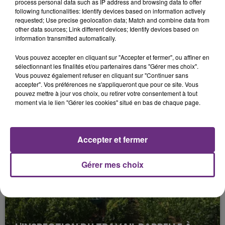
process personal data such as IP address and browsing data to offer
following functionalities: Identify devices based on information actively
requested; Use precise geolocation data; Match and combine data from
other data sources; Link different devices; Identify devices based on
information transmitted automatically.
Vous pouvez accepter en cliquant sur "Accepter et fermer", ou affiner en
sélectionnant les finalités et/ou partenaires dans "Gérer mes choix".
Vous pouvez également refuser en cliquant sur "Continuer sans
accepter". Vos préférences ne s'appliqueront que pour ce site. Vous
pouvez mettre à jour vos choix, ou retirer votre consentement à tout
SI TOUT LE MONDE FAIT ÇA, MOI L'ANNÉE
moment via le lien "Gérer les cookies" situé en bas de chaque page.
PROCHAINE JE VENDANGE EN...
La vendange en Champagne a débuté ce jeudi 6
août dans la commune de Montgueux (Aube). Du
Accepter et fermer
jamais vu !
Gérer mes choix