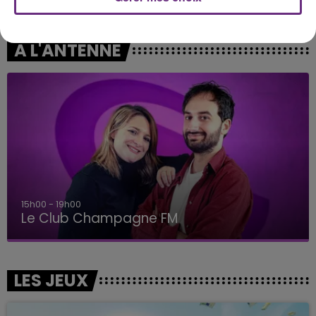
What About Us
Le Petit Pecheur
A L'ANTENNE
15h00 - 19h00
Le Club Champagne FM
LES JEUX