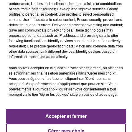
performance; Understand audiences through statistics or combinations
of data from different sources; Develop and improve services; Create
profiles to personalise content; Use profiles to select personalised
content; Use limited data to select content; Ensure security, prevent and
detect fraud, and fix errors; Deliver and present advertising and content;
Save and communicate privacy choices. These technologies may
process personal data such as IP address and browsing data to offer
following functionalities: Identify devices based on information actively
requested; Use precise geolocation data; Match and combine data from
ZAHO & MC SOLAAR
JENNIFER LOPEZ & DAVID GUETTA
other data sources; Link different devices; Identify devices based on
Comme Caroline
Save Me Tonight
information transmitted automatically.
Vous pouvez accepter en cliquant sur "Accepter et fermer", ou affiner en
8h44
8h44
8h42
8h42
sélectionnant les finalités et/ou partenaires dans "Gérer mes choix".
Vous pouvez également refuser en cliquant sur "Continuer sans
accepter". Vos préférences ne s'appliqueront que pour ce site. Vous
pouvez mettre à jour vos choix, ou retirer votre consentement à tout
moment via le lien "Gérer les cookies" situé en bas de chaque page.
Accepter et fermer
P!NK
MANON LISA
Gérer mes choix