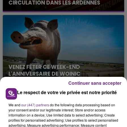
CIRCULATION DANS LES ARDENNES
Un feu de remorque s'est déclaré ce mercredi en
fin de matinée sur l'A34.
VENEZ FÊTER CE WEEK-END
L'ANNIVERSAIRE DE WOINIC
Ce samedi 8 août sera un grand jour :
Continuer sans accepter
l'anniversaire du plus gros sanglier du monde.
Le respect de votre vie privée est notre priorité
Une fête est donc organisée et vous êtes tous
TITRES DIFFUSÉS
conviés !
We and
our (447) partners
do the following data processing based on
your consent and/or our legitimate interest: Store and/or access
information on a device; Use limited data to select advertising; Create
8h56
8h56
8h48
8h48
profiles for personalised advertising; Use profiles to select personalised
advertising; Measure advertising performance; Measure content