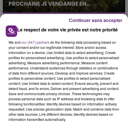
PROCHAINE JE VENDANGE EN...
La vendange en Champagne a débuté ce jeudi 6
août dans la commune de Montgueux (Aube). Du
Continuer sans accepter
jamais vu !
Le respect de votre vie privée est notre priorité
We and
our (447) partners
do the following data processing based on
your consent and/or our legitimate interest: Store and/or access
information on a device; Use limited data to select advertising; Create
profiles for personalised advertising; Use profiles to select personalised
advertising; Measure advertising performance; Measure content
L'INSPECTION DU TRAVAIL RAPPELLE À
performance; Understand audiences through statistics or combinations
of data from different sources; Develop and improve services; Create
L'ORDRE SUR LES CONDITIONS DE...
profiles to personalise content; Use profiles to select personalised
Alors que les dates de début des vendange 2026
content; Use limited data to select content; Ensure security, prevent and
detect fraud, and fix errors; Deliver and present advertising and content;
s'est avéré être plus précoce que prévu,
Save and communicate privacy choices. These technologies may
l'inspection du Travail en profite pour rappeler
TITRES DIFFUSÉS
process personal data such as IP address and browsing data to offer
les conditions de...
following functionalities: Identify devices based on information actively
requested; Use precise geolocation data; Match and combine data from
other data sources; Link different devices; Identify devices based on
21h57
21h57
21h54
21h54
information transmitted automatically.