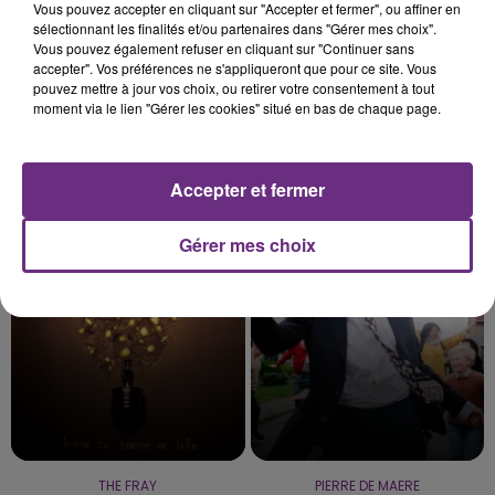
Vous pouvez accepter en cliquant sur "Accepter et fermer", ou affiner en
sélectionnant les finalités et/ou partenaires dans "Gérer mes choix".
Vous pouvez également refuser en cliquant sur "Continuer sans
accepter". Vos préférences ne s'appliqueront que pour ce site. Vous
pouvez mettre à jour vos choix, ou retirer votre consentement à tout
moment via le lien "Gérer les cookies" situé en bas de chaque page.
Accepter et fermer
TOVE LO & STROMAE
LOREEN
Des Fleurs
Tattoo
Gérer mes choix
21h50
21h50
21h47
21h47
THE FRAY
PIERRE DE MAERE