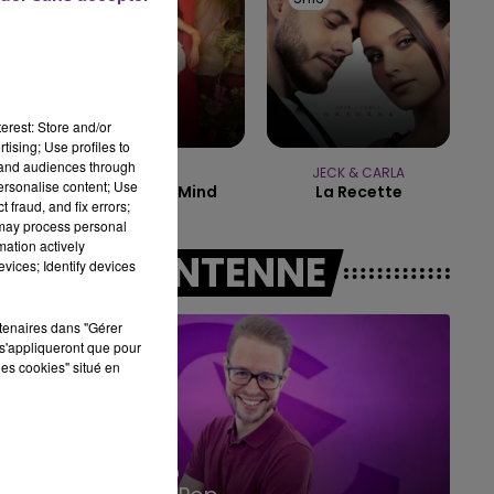
10h00 - 14h00
LE TICKET DE CAISSE
erest: Store and/or
tising; Use profiles to
tand audiences through
NAÏKA
JECK & CARLA
personalise content; Use
One Track Mind
La Recette
 fraud, and fix errors;
 may process personal
mation actively
A L'ANTENNE
vices; Identify devices
rtenaires dans "Gérer
s'appliqueront que pour
les cookies" situé en
14h00 - 15h00