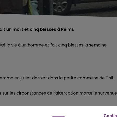
ait un mort et cinq blessés à Reims
oûté la vie à un homme et fait cinq blessés la semaine
femme en juillet dernier dans la petite commune de Thil,
s sur les circonstances de l’altercation mortelle survenue
 de comptes entre familles appartenant à la communauté
Contin