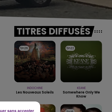
TITRES DIFFUSÉS
5h26
5h26
5h22
5h22
INDOCHINE
KEANE
Les Nouveaux Soleils
Somewhere Only We
Know
uer sans accepter
5h19
5h19
5h16
5h16