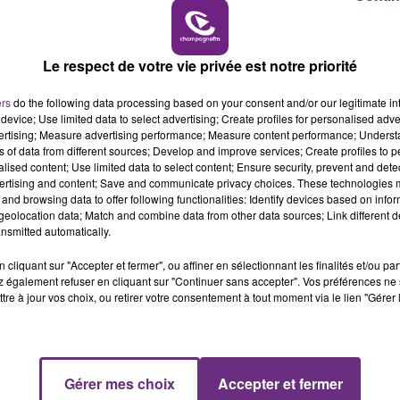
6h00 - 10h00
LA FAMILLE
Le respect de votre vie privée est notre priorité
ers
do the following data processing based on your consent and/or our legitimate int
device; Use limited data to select advertising; Create profiles for personalised adver
vertising; Measure advertising performance; Measure content performance; Unders
ns of data from different sources; Develop and improve services; Create profiles to 
alised content; Use limited data to select content; Ensure security, prevent and detect
ertising and content; Save and communicate privacy choices. These technologies
and browsing data to offer following functionalities: Identify devices based on infor
eolocation data; Match and combine data from other data sources; Link different de
nsmitted automatically.
L'INSPECTION DU TRAVAIL RAPPELLE À
L'ORDRE SUR LES CONDITIONS DE...
cliquant sur "Accepter et fermer", ou affiner en sélectionnant les finalités et/ou pa
 également refuser en cliquant sur "Continuer sans accepter". Vos préférences ne 
Alors que les dates de début des vendange
tre à jour vos choix, ou retirer votre consentement à tout moment via le lien "Gérer 
2026 s'est avéré être plus précoce que prévu,
l'inspection du Travail en profite pour rappeler
les conditions de...
Gérer mes choix
Accepter et fermer
10h00 - 14h00