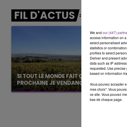
5h00 - 6h00
LE BEST OF DE LA FAMILLE
FIL D'ACTUS
CHAMPAGNE FM
We and
our (447) partn
access information on a 
select personalised ad
statistics or combinatio
profiles to select person
Deliver and present adv
data such as IP address 
requested; Use precise g
based on information tra
SI TOUT LE MONDE FAIT ÇA, MOI L'ANNÉE
PROCHAINE JE VENDANGE EN...
Vous pouvez accepter en 
mes choix". Vous pouvez
La vendange en Champagne a débuté ce jeudi
ce site. Vous pouvez met
6 août dans la commune de Montgueux (Aube).
bas de chaque page.
Du jamais vu !
LE
6h00 - 10h00