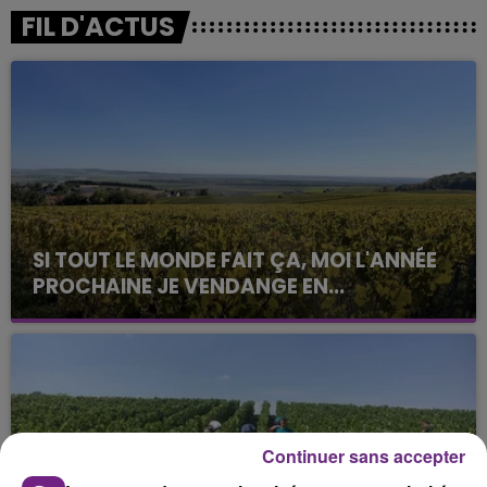
FIL D'ACTUS
SI TOUT LE MONDE FAIT ÇA, MOI L'ANNÉE
PROCHAINE JE VENDANGE EN...
La vendange en Champagne a débuté ce jeudi 6
août dans la commune de Montgueux (Aube). Du
jamais vu !
Continuer sans accepter