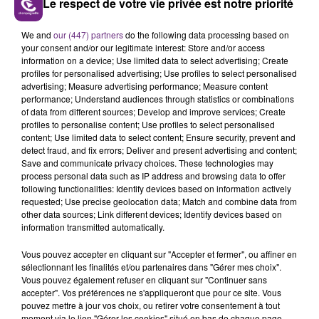
Le respect de votre vie privée est notre priorité
L'INSPECTION DU TRAVAIL RAPPELLE À
We and
our (447) partners
do the following data processing based on
L'ORDRE SUR LES CONDITIONS DE...
your consent and/or our legitimate interest: Store and/or access
information on a device; Use limited data to select advertising; Create
Alors que les dates de début des vendange 2026
profiles for personalised advertising; Use profiles to select personalised
s'est avéré être plus précoce que prévu,
advertising; Measure advertising performance; Measure content
l'inspection du Travail en profite pour rappeler
performance; Understand audiences through statistics or combinations
TITRES DIFFUSÉS
of data from different sources; Develop and improve services; Create
les conditions de...
profiles to personalise content; Use profiles to select personalised
content; Use limited data to select content; Ensure security, prevent and
detect fraud, and fix errors; Deliver and present advertising and content;
9h11
9h11
9h08
9h08
Save and communicate privacy choices. These technologies may
process personal data such as IP address and browsing data to offer
following functionalities: Identify devices based on information actively
requested; Use precise geolocation data; Match and combine data from
other data sources; Link different devices; Identify devices based on
information transmitted automatically.
Vous pouvez accepter en cliquant sur "Accepter et fermer", ou affiner en
sélectionnant les finalités et/ou partenaires dans "Gérer mes choix".
Vous pouvez également refuser en cliquant sur "Continuer sans
accepter". Vos préférences ne s'appliqueront que pour ce site. Vous
TAYLOR SWIFT
BRICE CONRAD
pouvez mettre à jour vos choix, ou retirer votre consentement à tout
I Knew It, I Knew You
Oh La
moment via le lien "Gérer les cookies" situé en bas de chaque page.