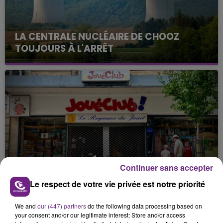
LA CENTRALE NUCLÉAIRE DE CHOOZ
TOUJOURS À L'ARRÊT
Cela fait déjà une semaine que la centrale
nucléaire ardennaise est à l'arrêt. Une situation
justifiée par la sécheresse intense qui est toujours
présente.
LE MAGASIN JOUÉCLUB DE REIMS FERME
Continuer sans accepter
SES PORTES
Le respect de votre vie privée est notre priorité
C'était l'une des institutions du centre-ville
rémois. Le magasin JouéClub est contraint de
We and
our (447) partners
do the following data processing based on
fermer ses portes.
TITRES DIFFUSÉS
your consent and/or our legitimate interest: Store and/or access