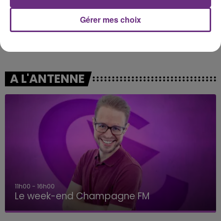
Gérer mes choix
MASTER KG
TEMPER CITY
Jerusalema
Self Aware
A L'ANTENNE
11h00 - 16h00
Le week-end Champagne FM