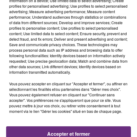
information on a device; Use limited data to select advertising; Create
profiles for personalised advertising; Use profiles to select personalised
advertising; Measure advertising performance; Measure content
6h09
6h09
6h06
6h06
performance; Understand audiences through statistics or combinations
of data from different sources; Develop and improve services; Create
profiles to personalise content; Use profiles to select personalised
content; Use limited data to select content; Ensure security, prevent and
detect fraud, and fix errors; Deliver and present advertising and content;
Save and communicate privacy choices. These technologies may
process personal data such as IP address and browsing data to offer
following functionalities: Identify devices based on information actively
requested; Use precise geolocation data; Match and combine data from
other data sources; Link different devices; Identify devices based on
information transmitted automatically.
IMAGINE DRAGONS
ALEX WARREN
Wrecked
Passenger
Vous pouvez accepter en cliquant sur "Accepter et fermer", ou affiner en
sélectionnant les finalités et/ou partenaires dans "Gérer mes choix".
Vous pouvez également refuser en cliquant sur "Continuer sans
6h03
6h03
6h00
6h00
accepter". Vos préférences ne s'appliqueront que pour ce site. Vous
pouvez mettre à jour vos choix, ou retirer votre consentement à tout
moment via le lien "Gérer les cookies" situé en bas de chaque page.
Accepter et fermer