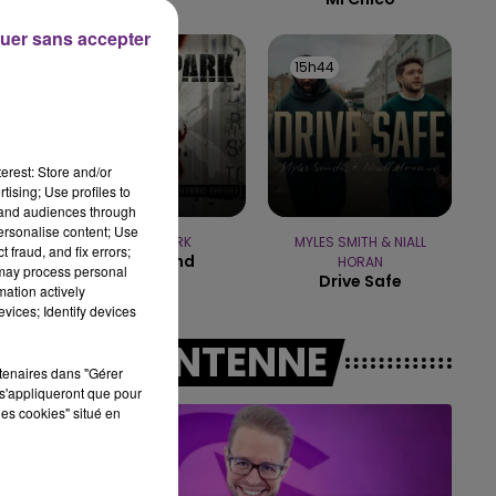
uer sans accepter
7h00 - 11h00
BEST OF
15h48
15h48
15h44
15h44
erest: Store and/or
tising; Use profiles to
tand audiences through
personalise content; Use
LINKIN PARK
MYLES SMITH & NIALL
 fraud, and fix errors;
In The End
HORAN
 may process personal
Drive Safe
mation actively
vices; Identify devices
A L'ANTENNE
rtenaires dans "Gérer
s'appliqueront que pour
les cookies" situé en