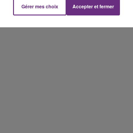
Gérer mes choix
Accepter et fermer
7h00 - 11h00
FM
BEST OF