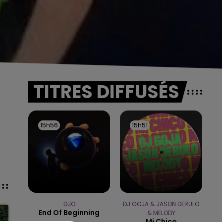
TITRES DIFFUSÉS
15h56
15h56
15h51
15h51
DJO
DJ GOJA & JASON DERULO
End Of Beginning
& MELODY
Mi Chico