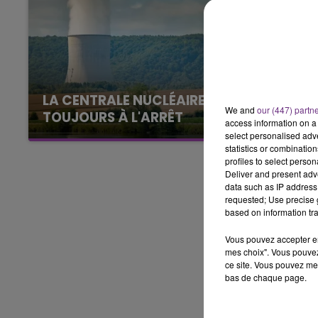
11h00 - 16h00
LE WEEK-END CHAMPAGNE FM
LA CENTRALE NUCLÉAIRE DE CHOOZ
We and
our (447) partn
TOUJOURS À L'ARRÊT
access information on a 
Cela fait déjà une semaine que la centrale
select personalised ad
statistics or combinatio
nucléaire ardennaise est à l'arrêt. Une situation
profiles to select person
justifiée par la sécheresse intense qui est
Deliver and present adv
toujours présente.
data such as IP address 
requested; Use precise g
based on information tra
Vous pouvez accepter en 
mes choix". Vous pouvez
ce site. Vous pouvez met
bas de chaque page.