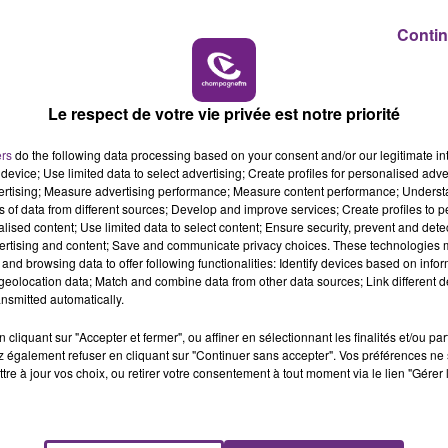
Contin
16h00 - 20h00
LE WEEK-END CHAMPAGNE FM
Le respect de votre vie privée est notre priorité
LE MAGASIN JOUÉCLUB DE REIMS FERME
ers
do the following data processing based on your consent and/or our legitimate int
SES PORTES
device; Use limited data to select advertising; Create profiles for personalised adver
C'était l'une des institutions du centre-ville
vertising; Measure advertising performance; Measure content performance; Unders
ns of data from different sources; Develop and improve services; Create profiles to 
rémois. Le magasin JouéClub est contraint de
alised content; Use limited data to select content; Ensure security, prevent and detect
fermer ses portes.
ertising and content; Save and communicate privacy choices. These technologies
and browsing data to offer following functionalities: Identify devices based on infor
eolocation data; Match and combine data from other data sources; Link different de
nsmitted automatically.
cliquant sur "Accepter et fermer", ou affiner en sélectionnant les finalités et/ou pa
 également refuser en cliquant sur "Continuer sans accepter". Vos préférences ne 
tre à jour vos choix, ou retirer votre consentement à tout moment via le lien "Gérer 