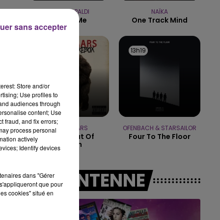
15h00 - 19h00
LEWIS CAPALDI
NAÏKA
LE CLUB CHAMPAGNE FM
Forget Me
One Track Mind
uer sans accepter
13h22
13h22
13h19
13h19
erest: Store and/or
tising; Use profiles to
tand audiences through
personalise content; Use
 fraud, and fix errors;
BRUNO MARS
OFENBACH & STARSAILOR
 may process personal
Locked Out Of
Four To The Floor
mation actively
Heaven
vices; Identify devices
A L'ANTENNE
rtenaires dans "Gérer
s'appliqueront que pour
les cookies" situé en