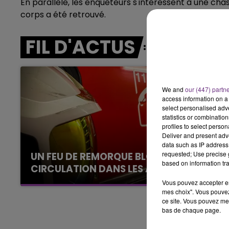
En parallèle, les enquêteurs s'intéressent à une chas
10h00 - 14h00
corps a été retrouvé.
LE TICKET DE CAISSE
FIL D'ACTUS
We and
our (447) partn
access information on a 
select personalised ad
statistics or combinatio
profiles to select person
Deliver and present adv
data such as IP address 
requested; Use precise g
UN FEU DE REMORQUE BLOQUE LA
based on information tra
CIRCULATION DANS LES ARDENNES
Un feu de remorque s'est déclaré ce mercredi
Vous pouvez accepter en 
mes choix". Vous pouvez
en fin de matinée sur l'A34.
ce site. Vous pouvez met
bas de chaque page.