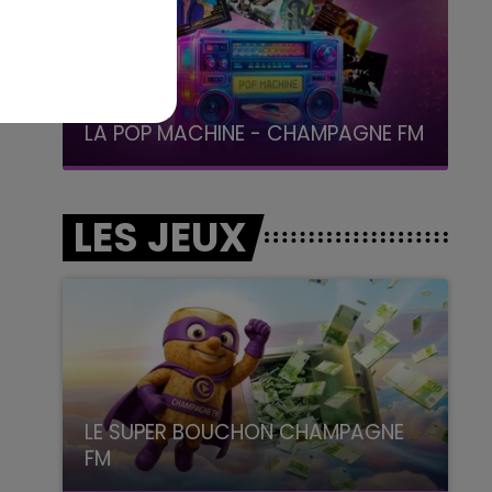
19h00 - 19h15
LA POP MACHINE - CHAMPAGNE FM
LES JEUX
LE SUPER BOUCHON CHAMPAGNE
FM
avec La Famille Champagne FM, à 8H10