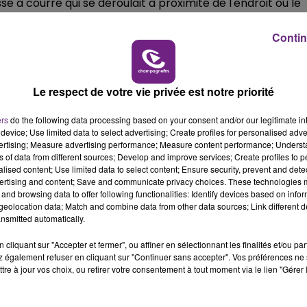
se à courre qui se déroulait à proximité de l'endroit où le
14h00 - 15h00
LA RADIO POP
Contin
Le respect de votre vie privée est notre priorité
ers
do the following data processing based on your consent and/or our legitimate int
device; Use limited data to select advertising; Create profiles for personalised adver
vertising; Measure advertising performance; Measure content performance; Unders
ns of data from different sources; Develop and improve services; Create profiles to 
alised content; Use limited data to select content; Ensure security, prevent and detect
ertising and content; Save and communicate privacy choices. These technologies
and browsing data to offer following functionalities: Identify devices based on infor
eolocation data; Match and combine data from other data sources; Link different de
VENEZ FÊTER CE WEEK-END
nsmitted automatically.
L'ANNIVERSAIRE DE WOINIC
Ce samedi 8 août sera un grand jour :
cliquant sur "Accepter et fermer", ou affiner en sélectionnant les finalités et/ou pa
 également refuser en cliquant sur "Continuer sans accepter". Vos préférences ne 
l'anniversaire du plus gros sanglier du monde.
tre à jour vos choix, ou retirer votre consentement à tout moment via le lien "Gérer 
Une fête est donc organisée et vous êtes tous
conviés !