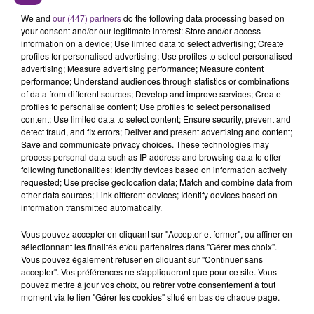
SES PORTES
We and
our (447) partners
do the following data processing based on
C'était l'une des institutions du centre-ville
your consent and/or our legitimate interest: Store and/or access
information on a device; Use limited data to select advertising; Create
rémois. Le magasin JouéClub est contraint de
profiles for personalised advertising; Use profiles to select personalised
fermer ses portes.
advertising; Measure advertising performance; Measure content
TITRES DIFFUSÉS
performance; Understand audiences through statistics or combinations
of data from different sources; Develop and improve services; Create
profiles to personalise content; Use profiles to select personalised
content; Use limited data to select content; Ensure security, prevent and
19h42
19h42
19h38
19h38
detect fraud, and fix errors; Deliver and present advertising and content;
Save and communicate privacy choices. These technologies may
process personal data such as IP address and browsing data to offer
following functionalities: Identify devices based on information actively
requested; Use precise geolocation data; Match and combine data from
other data sources; Link different devices; Identify devices based on
information transmitted automatically.
Vous pouvez accepter en cliquant sur "Accepter et fermer", ou affiner en
sélectionnant les finalités et/ou partenaires dans "Gérer mes choix".
Vous pouvez également refuser en cliquant sur "Continuer sans
CHRISTOPHE MAE
RAYE
accepter". Vos préférences ne s'appliqueront que pour ce site. Vous
La Lune
Where Is My Husband!
pouvez mettre à jour vos choix, ou retirer votre consentement à tout
moment via le lien "Gérer les cookies" situé en bas de chaque page.
19h35
19h35
19h28
19h28