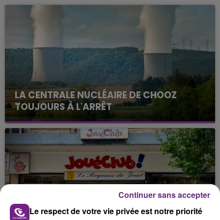
LA CENTRALE NUCLÉAIRE DE CHOOZ
TOUJOURS À L'ARRÊT
Cela fait déjà une semaine que la centrale
nucléaire ardennaise est à l'arrêt. Une situation
justifiée par la sécheresse intense qui est toujours
présente.
Continuer sans accepter
Le respect de votre vie privée est notre priorité
LE MAGASIN JOUÉCLUB DE REIMS FERME