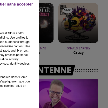
10h00 - 14h00
uer sans accepter
LE TICKET DE CAISSE
5h06
5h06
5h03
5h03
erest: Store and/or
tising; Use profiles to
tand audiences through
personalise content; Use
CHRISTOPHE MAE
GNARLS BARKLEY
 fraud, and fix errors;
La Lune
Crazy
 may process personal
mation actively
vices; Identify devices
A L'ANTENNE
rtenaires dans "Gérer
s'appliqueront que pour
les cookies" situé en