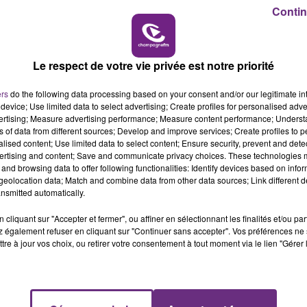
6h00 - 10h00
Contin
LA FAMILLE
Le respect de votre vie privée est notre priorité
ers
do the following data processing based on your consent and/or our legitimate int
device; Use limited data to select advertising; Create profiles for personalised adver
vertising; Measure advertising performance; Measure content performance; Unders
ns of data from different sources; Develop and improve services; Create profiles to 
alised content; Use limited data to select content; Ensure security, prevent and detect
ertising and content; Save and communicate privacy choices. These technologies
L'INSPECTION DU TRAVAIL RAPPELLE À
and browsing data to offer following functionalities: Identify devices based on infor
eolocation data; Match and combine data from other data sources; Link different de
L'ORDRE SUR LES CONDITIONS DE...
nsmitted automatically.
Alors que les dates de début des vendange
2026 s'est avéré être plus précoce que prévu,
cliquant sur "Accepter et fermer", ou affiner en sélectionnant les finalités et/ou pa
 également refuser en cliquant sur "Continuer sans accepter". Vos préférences ne 
l'inspection du Travail en profite pour rappeler
tre à jour vos choix, ou retirer votre consentement à tout moment via le lien "Gérer 
les conditions de...