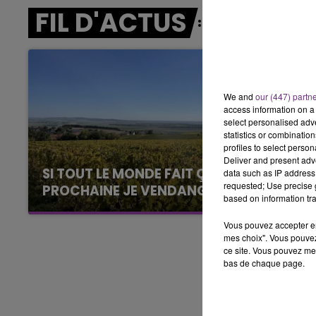
LE BEST OF DE LA FAMILLE
FIL D'ACTUS
CHAMPAGNE FM
We and
our (447) partn
access information on a 
select personalised ad
statistics or combinatio
profiles to select person
Deliver and present adv
SI TOUT LE MONDE FAIT ÇA, MOI L'ANNÉE
data such as IP address 
requested; Use precise g
PROCHAINE JE VENDANGE EN...
based on information tra
La vendange en Champagne a débuté ce jeudi
6 août dans la commune de Montgueux (Aube).
Vous pouvez accepter en 
mes choix". Vous pouvez
Du jamais vu !
ce site. Vous pouvez met
bas de chaque page.