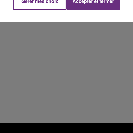
Gérer mes choix
Accepter et fermer
10h00 - 14h00
LE TICKET DE CAISSE