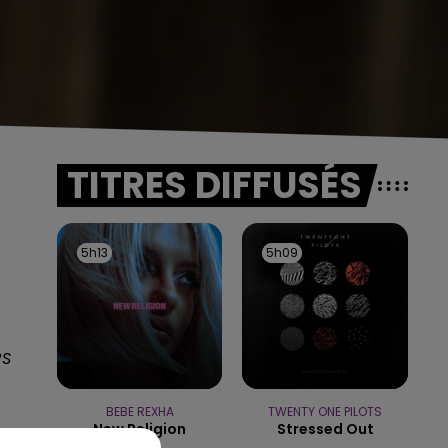
TITRES DIFFUSÉS
5h13
5h13
5h09
5h09
RS
BEBE REXHA
TWENTY ONE PILOTS
New Religion
Stressed Out