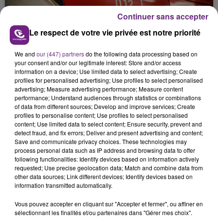
l'inspection du Travail en profite pour rappeler
Continuer sans accepter
les conditions de...
Le respect de votre vie privée est notre priorité
We and
our (447) partners
do the following data processing based on
your consent and/or our legitimate interest: Store and/or access
information on a device; Use limited data to select advertising; Create
UN FEU DE REMORQUE BLOQUE LA
profiles for personalised advertising; Use profiles to select personalised
advertising; Measure advertising performance; Measure content
CIRCULATION DANS LES ARDENNES
performance; Understand audiences through statistics or combinations
Un feu de remorque s'est déclaré ce mercredi en
of data from different sources; Develop and improve services; Create
fin de matinée sur l'A34.
profiles to personalise content; Use profiles to select personalised
content; Use limited data to select content; Ensure security, prevent and
TITRES DIFFUSÉS
detect fraud, and fix errors; Deliver and present advertising and content;
Save and communicate privacy choices. These technologies may
process personal data such as IP address and browsing data to offer
following functionalities: Identify devices based on information actively
20h30
20h30
20h27
20h27
requested; Use precise geolocation data; Match and combine data from
other data sources; Link different devices; Identify devices based on
information transmitted automatically.
Vous pouvez accepter en cliquant sur "Accepter et fermer", ou affiner en
sélectionnant les finalités et/ou partenaires dans "Gérer mes choix".