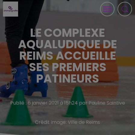
LE COMPLEXE
AQUALUDIQUE DE
REIMS ACCUEILLE
SES PREMIERS
PATINEURS
Publié : 6 janvier 2021 à 15h24 par Pauline Saintive
Crédit image:
Ville de Reims