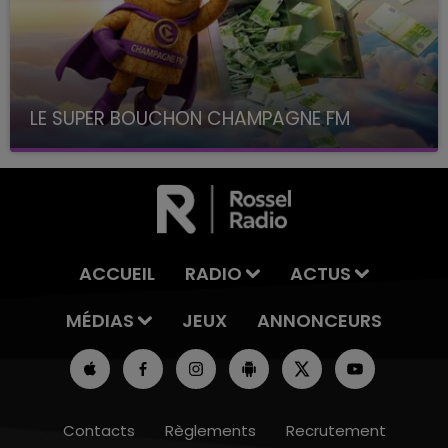
LE SUPER BOUCHON CHAMPAGNE FM
avec La Famille Champagne FM, à 8H10
ACCUEIL
RADIO
ACTUS
MÉDIAS
JEUX
ANNONCEURS
Contacts
Règlements
Recrutement