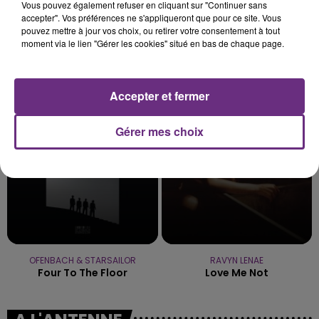
Vous pouvez également refuser en cliquant sur "Continuer sans
accepter". Vos préférences ne s'appliqueront que pour ce site. Vous
pouvez mettre à jour vos choix, ou retirer votre consentement à tout
moment via le lien "Gérer les cookies" situé en bas de chaque page.
JUNGELI & EMMA
MAROON 5
Juste Un Peu
This Love
Accepter et fermer
20h23
20h23
20h21
20h21
Gérer mes choix
OFENBACH & STARSAILOR
RAVYN LENAE
Four To The Floor
Love Me Not