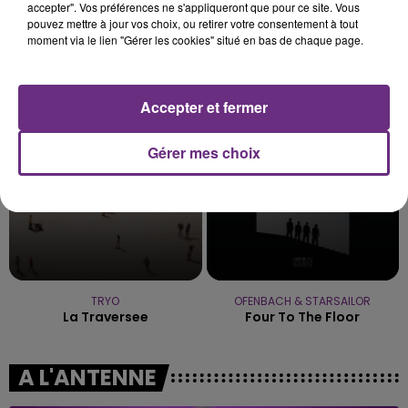
accepter". Vos préférences ne s'appliqueront que pour ce site. Vous
pouvez mettre à jour vos choix, ou retirer votre consentement à tout
moment via le lien "Gérer les cookies" situé en bas de chaque page.
SIA
SHAWN MENDES
Chandelier
In My Blood
Accepter et fermer
0h09
0h09
0h06
0h06
Gérer mes choix
TRYO
OFENBACH & STARSAILOR
La Traversee
Four To The Floor
A L'ANTENNE