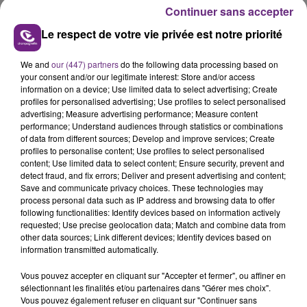
Continuer sans accepter
Le respect de votre vie privée est notre priorité
We and
our (447) partners
do the following data processing based on
your consent and/or our legitimate interest: Store and/or access
L'INSPECTION DU TRAVAIL RAPPELLE À
information on a device; Use limited data to select advertising; Create
profiles for personalised advertising; Use profiles to select personalised
L'ORDRE SUR LES CONDITIONS DE...
advertising; Measure advertising performance; Measure content
Alors que les dates de début des vendange 2026
performance; Understand audiences through statistics or combinations
s'est avéré être plus précoce que prévu,
of data from different sources; Develop and improve services; Create
profiles to personalise content; Use profiles to select personalised
l'inspection du Travail en profite pour rappeler
TITRES DIFFUSÉS
content; Use limited data to select content; Ensure security, prevent and
les conditions de...
detect fraud, and fix errors; Deliver and present advertising and content;
Save and communicate privacy choices. These technologies may
process personal data such as IP address and browsing data to offer
0h16
0h16
0h13
0h13
following functionalities: Identify devices based on information actively
requested; Use precise geolocation data; Match and combine data from
other data sources; Link different devices; Identify devices based on
information transmitted automatically.
Vous pouvez accepter en cliquant sur "Accepter et fermer", ou affiner en
sélectionnant les finalités et/ou partenaires dans "Gérer mes choix".
Vous pouvez également refuser en cliquant sur "Continuer sans