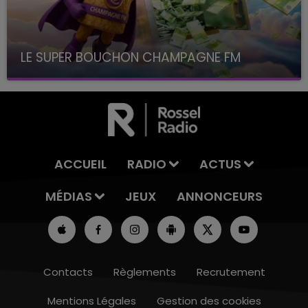
LE SUPER BOUCHON CHAMPAGNE FM
avec La Famille Champagne FM, à 8H10
ACCUEIL
RADIO
ACTUS
MÉDIAS
JEUX
ANNONCEURS
Contacts
Règlements
Recrutement
Mentions Légales
Gestion des cookies